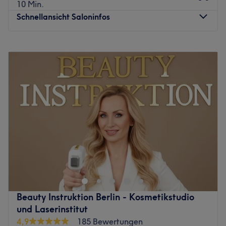
10 Min.
sind die KosmetikerInnen auf dem Gebiet
Schnellansicht Saloninfos
Wimpernbehandlungen Profis. Eine Beratung ist auf
Deutsch, Englisch, sowie Vietnamesisch möglich.
Montag
10:00
–
20:00
Was uns an dem Salon gefällt:
Dienstag
10:00
–
20:00
Atmosphäre: Freundlich, gemütlich, modern
Mittwoch
10:00
–
20:00
Expertise: Wimpernbehandlungen
Donnerstag
10:00
–
20:00
Produkte und Produktmarken: Hochwertige Produkte
Freitag
10:00
–
20:00
Extras: Kostenlose Getränke, kostenpflichtige Parkplätze,
Samstag
11:00
–
16:00
kostenloses W-LAN, kinderfreundlich, Haustiere erlaubt,
Sonntag
Geschlossen
klimatisiert
Zurück zur Salonansicht
ovelyn.beauty ist ein achtsames Waxing-Studio in Berlin
Charlottenburg für alle Menschen unabhängig davon,
wie sie sich identifizieren, wie alt sie sind, woher sie
kommen oder wie ihr Körper aussieht. Ein Ort an dem du
einfach du sein kannst. In ruhiger, warmer Atmosphäre
Beauty Instruktion Berlin - Kosmetikstudio
erwarten dich professionelle Haarentfernung,
und Laserinstitut
Intimwaxing sowie individuelle After-Care-Beratung, ein
4,9
185 Bewertungen