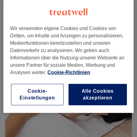
Shellac entfernen
10 €
15 Min.
Nagelmodellage - Entfernen für Neumodellage
10 €
Wir verwenden eigene Cookies und Cookies von
15 Min.
Dritten, um Inhalte und Anzeigen zu personalisieren,
Schnellansicht Saloninfos
Medienfunktionen bereitzustellen und unseren
Datenverkehr zu analysieren. Wir geben auch
Montag
09:00
–
19:00
Informationen über die Nutzung unserer Webseite an
Dienstag
09:00
–
19:00
unsere Partner für soziale Medien, Werbung und
Mittwoch
09:00
–
19:00
Analysen weiter.
Cookie-Richtlinien
Donnerstag
09:00
–
19:00
Freitag
09:00
–
19:00
Cookie-
Alle Cookies
Samstag
09:00
–
18:00
Einstellungen
akzeptieren
Sonntag
Geschlossen
Du suchst einen Ort an dem du dich von Kopf bis Fuß
verwöhnen lassen kannst? Dann bist du bei Bee Beauty -
Bahnhofstraße in Berlin-Köpenick genau richtig! Von
Maniküre, Pediküre, Nagelmodellagen, Massagen,