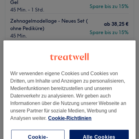
Gel
Spare bis zu 15%
45 Min. - 1 Std.
Zehnagelmodellage - Neues Set (
ab
38,25 €
ohne Pediküre)
Spare bis zu 15%
45 Min.
Nagelmodellage - Extras (Zubuchbar)
ab
1 €
5 Min. - 15 Min.
Schnellansicht Saloninfos
Wir verwenden eigene Cookies und Cookies von
Montag
09:00
–
19:00
Dritten, um Inhalte und Anzeigen zu personalisieren,
Dienstag
09:00
–
19:00
Medienfunktionen bereitzustellen und unseren
Mittwoch
09:00
–
19:00
Datenverkehr zu analysieren. Wir geben auch
Donnerstag
09:00
–
19:00
Informationen über die Nutzung unserer Webseite an
Freitag
09:00
–
19:00
unsere Partner für soziale Medien, Werbung und
Samstag
09:00
–
18:00
Analysen weiter.
Cookie-Richtlinien
Sonntag
Geschlossen
Cookie-
Alle Cookies
Du suchst einen Ort an dem du dich von Kopf bis Fuß