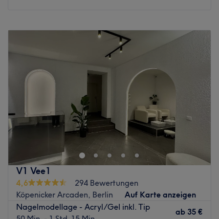
trendiger Nail-Kreationen zu kommen. Die Verwendung
modernster, deutsch-amerikanischer Produktlinien wie
Montag
09:30
–
19:00
O.P.I. und die langjährige Erfahrung des Teams macht
Dienstag
09:30
–
19:00
den Aufenthalt dann umso schöner. Hier kann man mal
Mittwoch
09:30
–
19:00
wieder richtig entspannen und sich rundum verwöhnen
Donnerstag
09:30
–
19:00
lassen. Das Ergebnis: Tolle, fesche Nägel, in schlichten
Freitag
09:30
–
19:00
Designs oder auffallend, trendigen Farben.
Samstag
10:00
–
15:00
Zurück zur Salonansicht
Sonntag
Geschlossen
Köpenicker mit der Sehnsucht nach traumhaft schönen
Nägel können nun bei Bamboo Spa & G-K Nails ihre
verrücktesten Nagelträume erfüllen. Warum buchst du
jetzt die nächste Behandlung nicht online über Treatwell
und tust deinen Nägeln etwas Gutes? Wähle deinen
V1 Vee1
Wunschtermin und -behandlung aus und schon kannst du
4,6
294 Bewertungen
dich zurücklehnen!
Köpenicker Arcaden, Berlin
Auf Karte anzeigen
Nagelmodellage - Acryl/Gel inkl. Tip
Mitten in der Altstadt von Köpenick, in der ruhigen
ab
35 €
50 Min. - 1 Std. 15 Min.