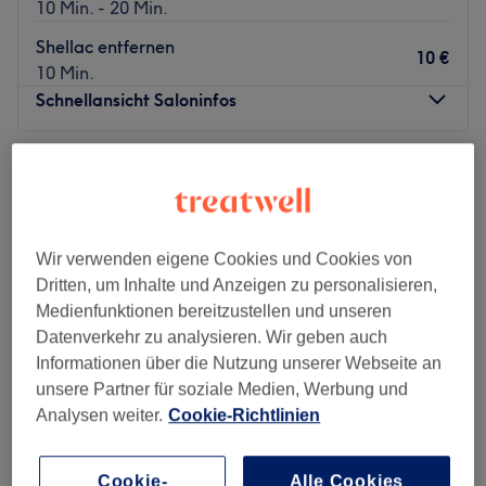
10 Min. - 20 Min.
Shellac entfernen
10 €
10 Min.
Schnellansicht Saloninfos
Montag
08:00
–
21:00
Dienstag
08:00
–
21:00
Mittwoch
08:00
–
21:00
Donnerstag
08:00
–
21:00
Wir verwenden eigene Cookies und Cookies von
Freitag
08:00
–
21:00
Dritten, um Inhalte und Anzeigen zu personalisieren,
Samstag
08:00
–
21:00
Medienfunktionen bereitzustellen und unseren
Sonntag
Geschlossen
Datenverkehr zu analysieren. Wir geben auch
Informationen über die Nutzung unserer Webseite an
Träumst du von perfekt gestylten Nägeln nach den
unsere Partner für soziale Medien, Werbung und
neuesten Trends? Und von wunderschönen, gepflegten
Analysen weiter.
Cookie-Richtlinien
Händen und Füßen? Dann bist du bei Sky Nails Bar, dem
Geheimtipp am Dornbusch, direkt an der Haltestelle
Hügelstraße, genau richtig! Erfahre, wie schön auch
Cookie-
Alle Cookies