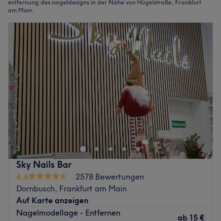
entfernung des nageldesigns in der Nähe von Hügelstraße, Frankfurt
am Main
Sky Nails Bar
4,6
2578 Bewertungen
Dornbusch, Frankfurt am Main
Auf Karte anzeigen
Nagelmodellage - Entfernen
ab
15 €