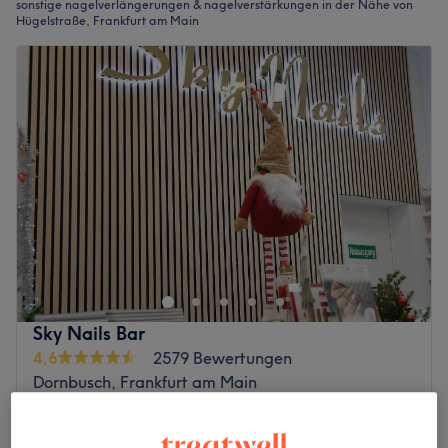
sonstige nagelverlängerungen & nagelverstärkungen in der Nähe von
Hügelstraße, Frankfurt am Main
Sky Nails Bar
4,6
2579 Bewertungen
Dornbusch, Frankfurt am Main
Auf Karte anzeigen
Nagelmodellage - Neues Set mit Pulver-Gel
ab
47 €