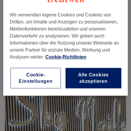
1 Std.
Nagelmodellage - Neues Set mit UV-Gel
Wir verwenden eigene Cookies und Cookies von
ab
47 €
1 Std.
Dritten, um Inhalte und Anzeigen zu personalisieren,
Medienfunktionen bereitzustellen und unseren
Zehnagelmodellage - Neues Set / Auffüllen mit
Datenverkehr zu analysieren. Wir geben auch
65 €
Pulver ( Verlängerung)
Informationen über die Nutzung unserer Webseite an
1 Std.
unsere Partner für soziale Medien, Werbung und
Schnellansicht Saloninfos
Analysen weiter.
Cookie-Richtlinien
Montag
08:00
–
21:00
Dienstag
08:00
–
21:00
Cookie-
Alle Cookies
Einstellungen
akzeptieren
Mittwoch
08:00
–
21:00
Donnerstag
08:00
–
21:00
Freitag
08:00
–
21:00
Samstag
08:00
–
21:00
Sonntag
Geschlossen
Träumst du von perfekt gestylten Nägeln nach den
neuesten Trends? Und von wunderschönen, gepflegten