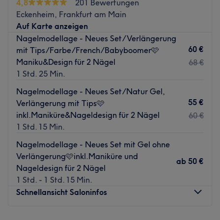
4,8
201 Bewertungen
noch der passende Termin. Diesen buchst du dir am
Eckenheim, Frankfurt am Main
besten noch heute online oder per App mit Treatwell.
Auf Karte anzeigen
Freundlich, herzlich und professionell – das sind einige
Nagelmodellage - Neues Set/Verlängerung
Eigenschaften, die Inhaberin Thi beschreiben. Sie und ihr
60 €
mit Tips/Farbe/French/Babyboomer🩷
Team machen deinen Besuch hier zu einem echten
Maniku&Design für 2 Nägel
68 €
Erlebnis. All deine Wünsche werden gekonnt umgesetzt.
1 Std. 25 Min.
Sei es eine klassische Mani- und Pediküre, das lang
Nagelmodellage - Neues Set/Natur Gel,
anhaltende Shellac oder tolle Gel-Nägel mit den
55 €
Verlängerung mit Tips🩷
ausgefallensten Designs. Eine ausführliche Beratung und
inkl.Maniküre&Nageldesign für 2 Nägel
60 €
faire Preisen sind hier gewiss. Worauf also noch warten?
1 Std. 15 Min.
Komm vorbei und lass dich in der privaten Atmosphäre
verwöhnen.
Nagelmodellage - Neues Set mit Gel ohne
Verlängerung🩷inkl.Maniküre und
Zurück zur Salonansicht
ab
50 €
Nageldesign für 2 Nägel
1 Std. - 1 Std. 15 Min.
Schnellansicht Saloninfos
Montag
09:00
–
19:30