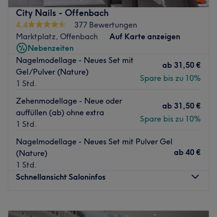
ausgewählten Produkten überzeugen.
City Nails - Offenbach
Nächste öffentliche Verkehrsmittel:
4,4
377 Bewertungen
Die Station Leipziger Straße ist nur wenige Gehminuten
Marktplatz, Offenbach
Auf Karte anzeigen
entfernt.
Nebenzeiten
Nagelmodellage - Neues Set mit
Das Team:
ab
31,50 €
Gel/Pulver (Nature)
Das herzliche Team hat mit vielen Jahren Berufserfahrung
Spare bis zu 10%
1 Std.
viel Wissen gesammelt und hilft dir den passenden
Service für dich zu finden.
Zehenmodellage - Neue oder
ab
31,50 €
auffüllen (ab) ohne extra
Was uns an dem Salon gefällt:
Spare bis zu 10%
1 Std.
Atmosphäre: Entspannt, freundlich, warm.
Expertise: Nailart Design.
Nagelmodellage - Neues Set mit Pulver Gel
Extras: Es werden gratis Getränke angeboten.
ab
40 €
(Nature)
Zurück zur Salonansicht
1 Std.
Schnellansicht Saloninfos
Montag
09:30
–
19:00
Dienstag
09:30
–
19:00