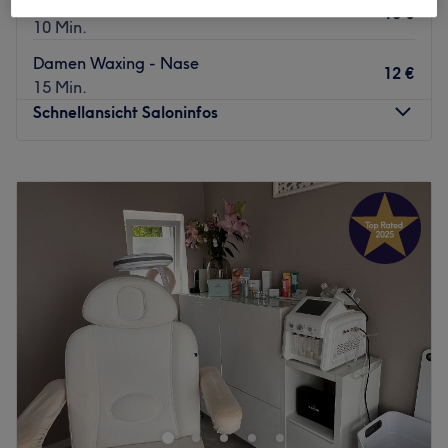
Damen Waxing - Ohren
10 €
10 Min.
Damen Waxing - Nase
12 €
15 Min.
Schnellansicht Saloninfos
Montag
10:00
–
18:00
Dienstag
Geschlossen
Mittwoch
10:00
–
18:00
Donnerstag
10:00
–
18:00
Freitag
10:00
–
18:00
Samstag
10:00
–
14:00
Sonntag
Geschlossen
Der Salon The Glam Bar ist deine exklusive Adresse für
Figur, Schönheit und Gesundheit in Essen. Hier erwarten
dich versierte Fachkräfte, die über eine fundierte
Ausbildung im Kosmetik- und Wellnessbereich verfügen.