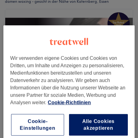
damen waxing - gesicht in der Nähe von Katernberg, Essen
Wir verwenden eigene Cookies und Cookies von
Dritten, um Inhalte und Anzeigen zu personalisieren,
Medienfunktionen bereitzustellen und unseren
Datenverkehr zu analysieren. Wir geben auch
Informationen über die Nutzung unserer Webseite an
unsere Partner für soziale Medien, Werbung und
The Glam Bar
Analysen weiter.
Cookie-Richtlinien
4,9
127 Bewertungen
Essen
Auf Karte anzeigen
Damen Waxing - Augenbrauen
Cookie-
Alle Cookies
15 €
15 Min.
Einstellungen
akzeptieren