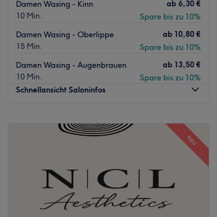
und einem Gespür für Ästhetik sorgt sie für perfekte,
ab
6,30 €
Damen Waxing - Kinn
typgerechte Ergebnisse, die deine natürliche Schönheit
10 Min.
Spare bis zu 10%
unterstreichen. Buche jetzt deinen Termin und genieße
ab
10,80 €
Damen Waxing - Oberlippe
das Gefühl perfekter Augenbrauen und Wimpern!
15 Min.
Spare bis zu 10%
Was uns an dem Salon gefällt
Atmosphäre: Entspannt, stilvoll, zum wohlfühlen
ab
13,50 €
Damen Waxing - Augenbrauen
Expertise: Präzise und individuelle Behandlungen
10 Min.
Spare bis zu 10%
Produkte und Produktmarken: Hochwertige Pigmente und
Schnellansicht Saloninfos
Pflegeprodukte
Extras: Kostenlose Getränke, kinderfreundlich, Haustiere
Montag
Geschlossen
erlaubt
Dienstag
Geschlossen
Zurück zur Salonansicht
NEU
Mittwoch
Geschlossen
Donnerstag
Geschlossen
Freitag
Geschlossen
Samstag
Geschlossen
Sonntag
12:00
–
12:15
RiRi Beauty Essen, gelegen im Herzen von Essen-