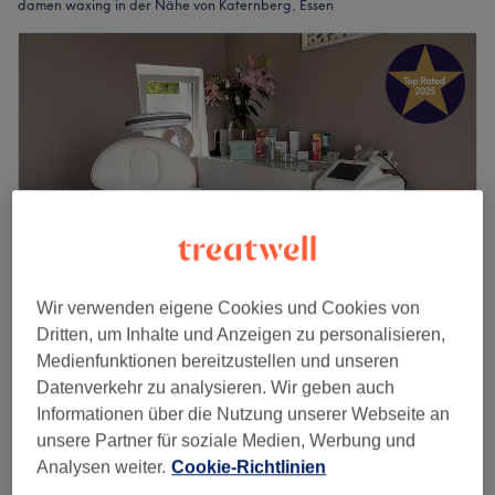
damen waxing in der Nähe von Katernberg, Essen
Wir verwenden eigene Cookies und Cookies von
Dritten, um Inhalte und Anzeigen zu personalisieren,
Studio100 Cosmetics
Medienfunktionen bereitzustellen und unseren
5,0
261 Bewertungen
Datenverkehr zu analysieren. Wir geben auch
Schonnebeck, Essen
Auf Karte anzeigen
Informationen über die Nutzung unserer Webseite an
Damen Waxing - Nase
unsere Partner für soziale Medien, Werbung und
13 €
15 Min.
Analysen weiter.
Cookie-Richtlinien