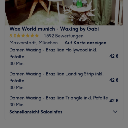
Waxing Studio in der Ismaningerstraße 35 in München
Zurück zur Salonansicht
Bogenhausen hat man sich auf die Haarentfernung mit
Warmwax auf Honigbasis spezialisiert. Aufgrund
langjähriger Erfahrung garantiert man Ihnen eine
Wax World munich - Waxing by Gabi
schnelle, hygienische und fast schmerzlose Behandlung.
5,0
1592 Bewertungen
Genießen Sie die wochenlange, streichelzarte und glatte
Maxvorstadt, München
Auf Karte anzeigen
Haut. Das dynamische und professionelle Team legt
Damen Waxing - Brazilian Hollywood inkl.
größten Wert auf Ihre Zufriedenheit und arbeitet mit viel
42 €
Pofalte
Zeit und Freude an Ihren Beauty-Wünschen. Die modern
30 Min.
eingerichteten Räumlichkeiten bieten genug Privatsphäre
und Atmosphäre für Ihre Entspannung. Überzeugen Sie
Damen Waxing - Brazilian Landing Strip inkl.
sich selbst und buchen Sie Ihren Termin für glatte, zarte
42 €
Pofalte
Haut jetzt bequem online!
30 Min.
Zurück zur Salonansicht
Damen Waxing - Brazilian Triangle inkl. Pofalte
42 €
30 Min.
Schnellansicht Saloninfos
Montag
Geschlossen