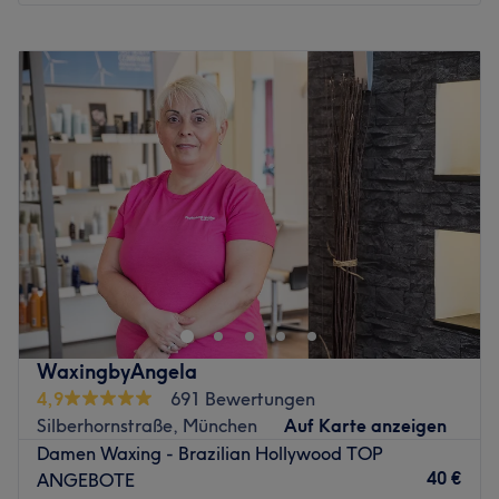
Montag
09:00
–
19:00
Dienstag
09:00
–
19:00
Mittwoch
09:00
–
19:00
Donnerstag
09:00
–
19:00
Freitag
09:00
–
19:00
Samstag
09:00
–
18:00
Sonntag
Geschlossen
Wer die SY Beauty Galerie am Münchner Hauptbahnhof
im Herzen von München besucht, darf sich auf ein
asiatisch inspiriertes Konzept für Haarpflege, Beauty und
tiefes Wohlbefinden freuen. In diesem modern
eingerichteten Salon verschmelzen innovative asiatische
WaxingbyAngela
Haar-Treatment-Methoden mit einem exklusiven Spa-
4,9
691 Bewertungen
und Massagebereich zu einer Oase der Entspannung.
Silberhornstraße, München
Auf Karte anzeigen
Jedes Treatment ist darauf ausgerichtet, dir eine
Damen Waxing - Brazilian Hollywood TOP
erholsame Auszeit vom Alltag zu schenken und deine
40 €
ANGEBOTE
natürliche Schönheit perfekt zu unterstreichen. Die