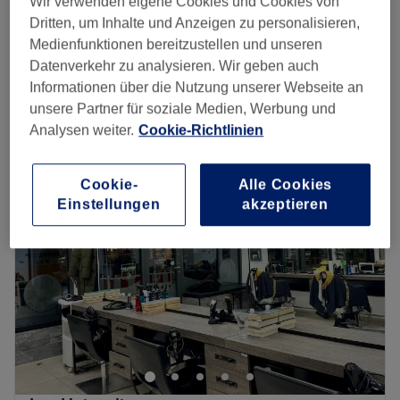
Wir verwenden eigene Cookies und Cookies von
10 Min.
Dritten, um Inhalte und Anzeigen zu personalisieren,
Zusätzliche Enzymgel Behandlung
Medienfunktionen bereitzustellen und unseren
ab
15 €
5 Min.
Datenverkehr zu analysieren. Wir geben auch
Schnellansicht Saloninfos
Informationen über die Nutzung unserer Webseite an
unsere Partner für soziale Medien, Werbung und
Analysen weiter.
Cookie-Richtlinien
Montag
Geschlossen
Dienstag
10:00
–
20:00
Mittwoch
10:00
–
20:00
Cookie-
Alle Cookies
Donnerstag
10:00
–
20:00
Einstellungen
akzeptieren
Freitag
10:00
–
20:00
Samstag
09:00
–
16:00
Sonntag
Geschlossen
Sugar sugar Baby – haarfreie und zuckersüße Haut gibt
es in der Sugar Company Schwabing. In der
Belgradstraße 9 finden Männer und Frauen hier das
Kosmetikstudio für extra glatte Haut. Wer ein
haarbefreites und entspanntes Erlebnis genießen möchte,