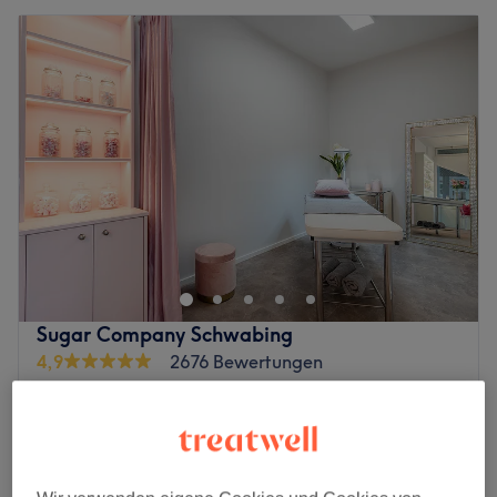
Sugar Company Schwabing
4,9
2676 Bewertungen
Schwabing, München
Auf Karte anzeigen
Kleine Zusatzzone
5 €
10 Min.
Kleine Zusatzzone
8 €