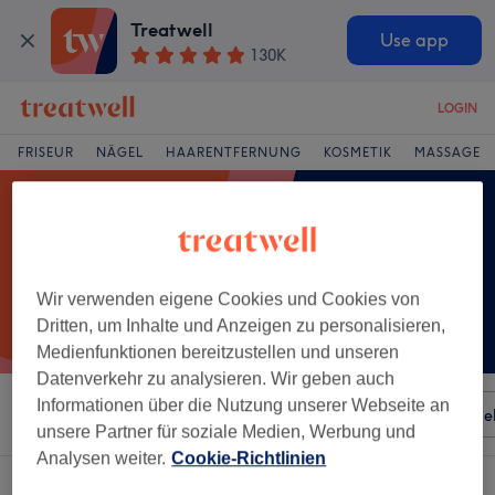
Treatwell
Use app
130K
LOGIN
FRISEUR
NÄGEL
HAARENTFERNUNG
KOSMETIK
MASSAGE
Wir verwenden eigene Cookies und Cookies von
Dritten, um Inhalte und Anzeigen zu personalisieren,
Medienfunktionen bereitzustellen und unseren
Datenverkehr zu analysieren. Wir geben auch
Informationen über die Nutzung unserer Webseite an
Sortieren nach
Besonderheiten
Salons
Expressange
unsere Partner für soziale Medien, Werbung und
Analysen weiter.
Cookie-Richtlinien
Ein Salon, der anbietet: