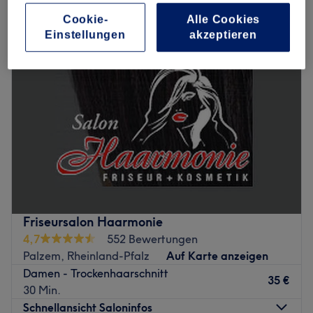
damen - trockenhaarschnitt in Palzem, Rheinland-Pfalz
Cookie-
Alle Cookies
Einstellungen
akzeptieren
Friseursalon Haarmonie
4,7
552 Bewertungen
Palzem, Rheinland-Pfalz
Auf Karte anzeigen
Damen - Trockenhaarschnitt
35 €
30 Min.
Schnellansicht Saloninfos