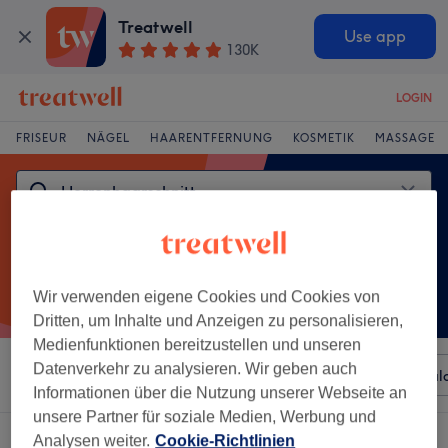
Treatwell
Use app
130K
LOGIN
FRISEUR
NÄGEL
HAARENTFERNUNG
KOSMETIK
MASSAGE
Wir verwenden eigene Cookies und Cookies von
Dritten, um Inhalte und Anzeigen zu personalisieren,
Medienfunktionen bereitzustellen und unseren
Datenverkehr zu analysieren. Wir geben auch
Sortieren nach
Beliebiger Preis
Besonderheiten
Sal
Informationen über die Nutzung unserer Webseite an
unsere Partner für soziale Medien, Werbung und
Ein Salon, der anbietet:
herrenhaarschnitt in Palzem, Rheinland-Pfalz
Analysen weiter.
Cookie-Richtlinien