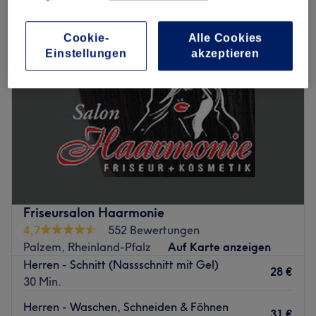
Cookie-
Alle Cookies
Einstellungen
akzeptieren
Friseursalon Haarmonie
4,7
552 Bewertungen
Palzem, Rheinland-Pfalz
Auf Karte anzeigen
Herren - Schnitt (Nassschnitt mit Gel)
28 €
30 Min.
Herren - Waschen, Schneiden & Föhnen
31 €