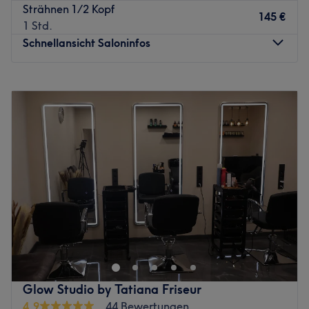
Augenbrauen- und Wimpernbehandlungen, Styling.
Strähnen 1/2 Kopf
145 €
Extras: Kostenfreie Getränke und WLAN, keine Haustiere
1 Std.
erlaubt.
Schnellansicht Saloninfos
Zurück zur Salonansicht
Montag
Geschlossen
Dienstag
09:00
–
18:00
Mittwoch
09:00
–
18:00
Donnerstag
09:00
–
18:00
Freitag
09:00
–
18:00
Samstag
09:00
–
16:00
Sonntag
Geschlossen
Dein Haar – dein Statement. Im Friseursalon Ivy Salon in
Frankfurt am Main-Innenstadt wird jeder Look zu einem
Ausdruck deiner Persönlichkeit. Mit einem sicheren
Gespür für Trends, viel Fingerspitzengefühl und
langjähriger Erfahrung entstehen hier typgerechte
Glow Studio by Tatiana Friseur
Stylings, die begeistern.
4,9
44 Bewertungen