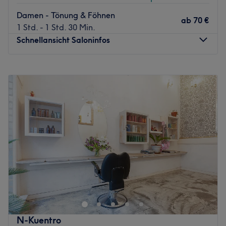
Damen - Tönung & Föhnen
ab
70 €
1 Std. - 1 Std. 30 Min.
Schnellansicht Saloninfos
Montag
Geschlossen
Dienstag
10:00
–
19:00
Mittwoch
10:00
–
19:00
Donnerstag
10:00
–
19:00
Freitag
10:00
–
19:00
Samstag
10:00
–
17:00
Sonntag
Geschlossen
Suchst du einen ausgezeichneten Friseur in deiner Nähe?
Dann ist der Salon Madame & Monsieur in Frankfurt,
Gallus wie für dich gemacht. Hier wirst du verwöhnt und
deine individuelle Wunschfrisur wird mit passender
Beratung gefunden. Komm vorbei und lass dich
N-Kuentro
überzeugen.