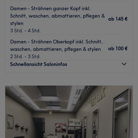
Damen - Strähnen ganzer Kopf inkl.
Schnitt, waschen, abmattieren, pflegen &
ab
145 €
stylen
3 Std. - 4 Std.
Damen - Strähnen Oberkopf inkl. Schnitt,
ab
100 €
waschen, abmattieren, pflegen & stylen
2 Std. - 3 Std.
Schnellansicht Saloninfos
Montag
09:00
–
20:00
Dienstag
09:00
–
20:00
Mittwoch
09:00
–
20:00
Donnerstag
09:00
–
20:00
Freitag
09:00
–
20:00
Samstag
09:00
–
20:00
Sonntag
Geschlossen