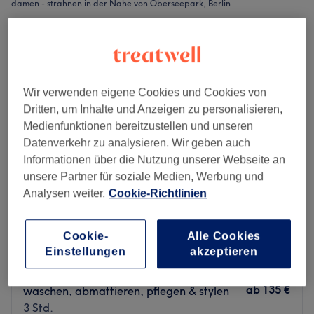
damen - strähnen in der Nähe von Oberseepark, Berlin
Wir verwenden eigene Cookies und Cookies von
Dritten, um Inhalte und Anzeigen zu personalisieren,
Medienfunktionen bereitzustellen und unseren
Datenverkehr zu analysieren. Wir geben auch
Informationen über die Nutzung unserer Webseite an
unsere Partner für soziale Medien, Werbung und
Analysen weiter.
Cookie-Richtlinien
Sei Schön
Cookie-
Alle Cookies
4,8
3224 Bewertungen
Einstellungen
akzeptieren
Hohenschönhausen, Berlin
Auf Karte anzeigen
Damen - Strähnen ganzer Kopf inkl.
ab
135 €
waschen, abmattieren, pflegen & stylen
3 Std.