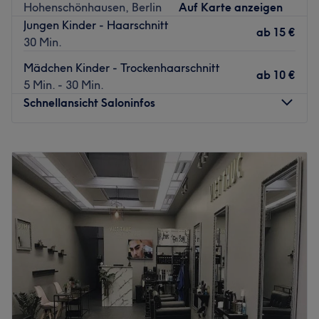
Hohenschönhausen, Berlin
Auf Karte anzeigen
professionell und entspannt anfühlen.
Jungen Kinder - Haarschnitt
ab
15 €
Zurück zur Salonansicht
30 Min.
Mädchen Kinder - Trockenhaarschnitt
ab
10 €
5 Min. - 30 Min.
Schnellansicht Saloninfos
Montag
09:00
–
20:00
Dienstag
09:00
–
20:00
Mittwoch
09:00
–
20:00
Donnerstag
09:00
–
20:00
Freitag
09:00
–
20:00
Samstag
09:00
–
20:00
Sonntag
Geschlossen
Einmal hier gewesen, willst du nie wieder jemand anders
an deine Haare lassen - Sei Schön in Berlin ist das Ziel
deiner Reise auf der Suche nach dem perfekten Friseur.