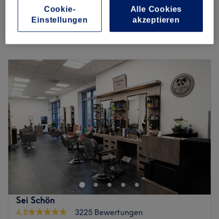
Kinderhaarschnitt Junge (bis 5 Jahre)
15 €
Cookie-
Alle Cookies
20 Min.
Einstellungen
akzeptieren
Schnellansicht Saloninfos
Montag
09:00
–
20:00
Dienstag
09:00
–
20:00
Mittwoch
09:00
–
20:00
Donnerstag
09:00
–
20:00
Freitag
09:00
–
20:00
Samstag
09:00
–
20:00
Sonntag
Geschlossen
Mato Haarstudio ist ein moderner Friseursalon, der
Damen und Herren eine hochwertige und individuelle
Haarpflege bietet. Unser Salon verbindet zeitgemäßes
Design mit einer warmen, einladenden Atmosphäre. Wir
legen großen Wert auf präzise Haarschnitte, typgerechte
Sei Schön
Beratung und gepflegtes Styling – von klassischen Looks
4,8
3225 Bewertungen
bis zu aktuellen Trends. Jeder Besuch soll sich persönlich,