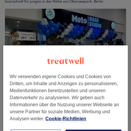
haarschnitt für jungen in der Nähe von Oberseepark, Berlin
Wir verwenden eigene Cookies und Cookies von
Dritten, um Inhalte und Anzeigen zu personalisieren,
Medienfunktionen bereitzustellen und unseren
Mato Haarstudio Friseur/Barbershop, Berlin
Datenverkehr zu analysieren. Wir geben auch
4,8
152 Bewertungen
Informationen über die Nutzung unserer Webseite an
Oberseepark, Berlin
Auf Karte anzeigen
unsere Partner für soziale Medien, Werbung und
Haarschnitt Junge (5–12 Jahre)
18 €
Analysen weiter.
Cookie-Richtlinien
30 Min.