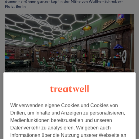
damen - strähnen ganzer kopf in der Nähe von Walther-Schreiber-
Platz, Berlin
Orientstyle Friseur - Das Schloss Steglitz
Wir verwenden eigene Cookies und Cookies von
4,7
89 Bewertungen
Dritten, um Inhalte und Anzeigen zu personalisieren,
Schlossstraße, Berlin
Auf Karte anzeigen
Medienfunktionen bereitzustellen und unseren
Damen - Strähnen
Datenverkehr zu analysieren. Wir geben auch
ab
80 €
2 Std. - 3 Std.
Informationen über die Nutzung unserer Webseite an