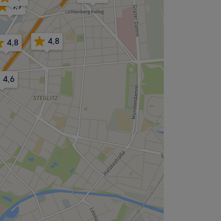
4,7
4,8
4,8
4,6