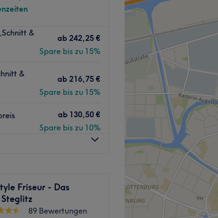
nzeiten
klassigen Friseur in Berlin.
,Schnitt &
kannst du deine Behandlung
ab
242,25 €
bewusstsein wieder
Spare bis zu 15%
unkompliziert über die
tätigung.
hnitt &
ab
216,75 €
Spare bis zu 15%
ie Bushaltestelle
n.
ab
130,50 €
reis
Spare bis zu 10%
ngagiertes Team aus top
ng und Expertise können sie
perfekt passende Behandlung
Englisch, Dänisch , Arabisch
tyle Friseur - Das
 Steglitz
89 Bewertungen