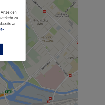
,
d Anzeigen
nverkehr zu
ebseite an
e-
n