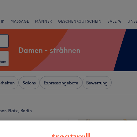
IK
MASSAGE
MÄNNER
GESCHENKGUTSCHEIN
SALE %
UNS
Damen - strähnen
atum
rheiten
Salons
Expressangebote
Bewertung
er-Platz, Berlin
+
t Schere
62 Bewertungen
−