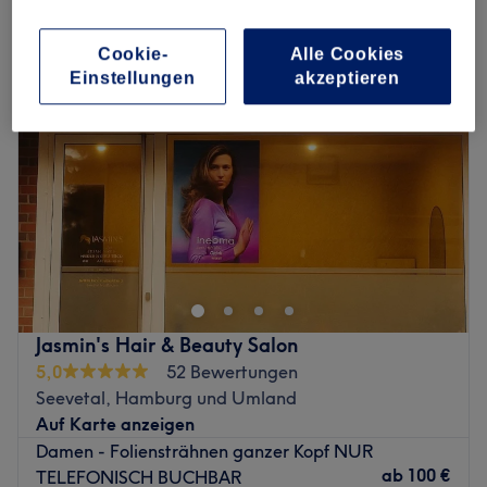
damen - strähnen ganzer kopf in Seevetal, Hamburg und Umland
Cookie-
Alle Cookies
Einstellungen
akzeptieren
Jasmin's Hair & Beauty Salon
5,0
52 Bewertungen
Seevetal, Hamburg und Umland
Auf Karte anzeigen
Damen - Foliensträhnen ganzer Kopf NUR
ab
100 €
TELEFONISCH BUCHBAR