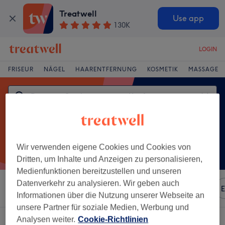
Treatwell
Use app
130K
LOGIN
FRISEUR
NÄGEL
HAARENTFERNUNG
KOSMETIK
MASSAGE
Wir verwenden eigene Cookies und Cookies von
Dritten, um Inhalte und Anzeigen zu personalisieren,
Medienfunktionen bereitzustellen und unseren
Datenverkehr zu analysieren. Wir geben auch
Sortieren nach
Beliebiger Preis
Marken
Salons
E
Informationen über die Nutzung unserer Webseite an
unsere Partner für soziale Medien, Werbung und
Analysen weiter.
Cookie-Richtlinien
Ein Salon, der anbietet: