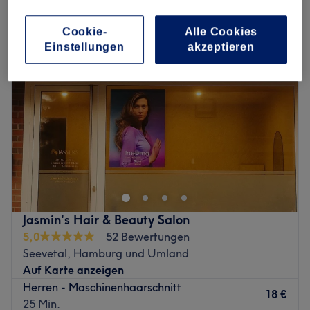
herren - trockenhaarschnitt in Seevetal, Hamburg und Umland
Cookie-
Alle Cookies
Einstellungen
akzeptieren
Jasmin's Hair & Beauty Salon
5,0
52 Bewertungen
Seevetal, Hamburg und Umland
Auf Karte anzeigen
Herren - Maschinenhaarschnitt
18 €
25 Min.