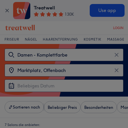
Treatwell
Use app
130K
LOGIN
FRISEUR
NÄGEL
HAARENTFERNUNG
KOSMETIK
MASSAGE
Sortieren nach
Beliebiger Preis
Besonderheiten
Mar
7 Salons die anbieten: