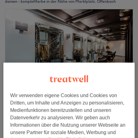
damen - komplettfarbe in der Nähe von Marktplatz, Offenbach
Wir verwenden eigene Cookies und Cookies von
Hair-Tower
Dritten, um Inhalte und Anzeigen zu personalisieren,
4,9
303 Bewertungen
Medienfunktionen bereitzustellen und unseren
Offenbach
Auf Karte anzeigen
Datenverkehr zu analysieren. Wir geben auch
Damen - Coloration & Föhnen
ab
75 €
Informationen über die Nutzung unserer Webseite an
1 Std. 30 Min.
unsere Partner für soziale Medien, Werbung und