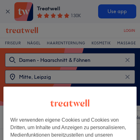
Treatwell
Use app
130K
LOGIN
FRISEUR
NÄGEL
HAARENTFERNUNG
KOSMETIK
MASSAGE
Sortieren nach
Beliebiger Preis
Besonderheiten
Sal
Wir verwenden eigene Cookies und Cookies von
Dritten, um Inhalte und Anzeigen zu personalisieren,
Medienfunktionen bereitzustellen und unseren
2 Salons die anbieten: