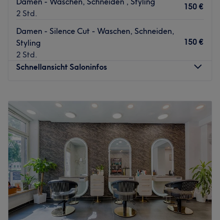
Damen - Waschen, Schneiden , Styling
150 €
2 Std.
Damen - Silence Cut - Waschen, Schneiden,
150 €
Styling
2 Std.
Schnellansicht Saloninfos
Montag
Geschlossen
Dienstag
08:00
–
19:00
Mittwoch
08:00
–
19:00
Donnerstag
08:00
–
19:00
Freitag
08:00
–
19:00
Samstag
Geschlossen
Sonntag
Geschlossen
Bist du gelangweilt von deinen Haaren und brauchst eine
Veränderung? Dann ist der Salon Michelle Bruckner in
Leipzig-Mitte genau der Richtige. Nach einer