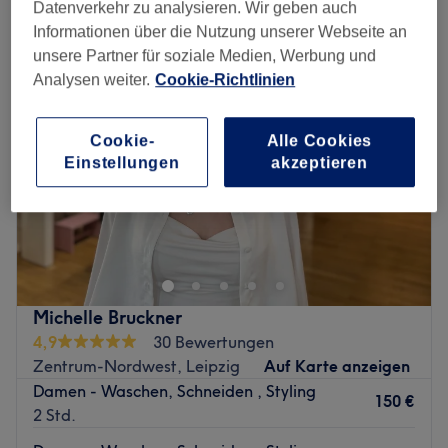
damen - haarschnitt & föhnen in der Nähe von Mitte, Leipzig
Datenverkehr zu analysieren. Wir geben auch
Informationen über die Nutzung unserer Webseite an
unsere Partner für soziale Medien, Werbung und
Analysen weiter.
Cookie-Richtlinien
Cookie-
Alle Cookies
Einstellungen
akzeptieren
Michelle Bruckner
4,9
30 Bewertungen
Zentrum-Nordwest, Leipzig
Auf Karte anzeigen
Damen - Waschen, Schneiden , Styling
150 €
2 Std.