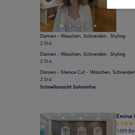
Damen - Waschen, Schneiden , Styling
2 Std.
Damen - Waschen, Schneiden , Styling
2 Std.
Damen - Silence Cut - Waschen, Schneiden,
2 Std.
Schnellansicht Saloninfos
Montag
Geschlossen
Dienstag
08:00
–
19:00
Emina'
Mittwoch
08:00
–
19:00
4,8
Donnerstag
08:00
–
19:00
1359 Be
Freitag
08:00
–
19:00