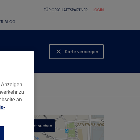
FÜR GESCHÄFTSPARTNER
LOGIN
ER BLOG
Karte verbergen
Karte anzeigen
d Anzeigen
nverkehr zu
ebseite an
e-
In diesem Gebiet suchen
n
,