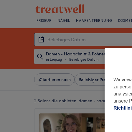
FRISEUR
NÄGEL
HAARENTFERNUNG
KOSMET
Damen - Haarschnitt & Föhnen
in Leipzig
・
Beliebiges Datum
Sortieren nach
Wir verw
Beliebiger Preis
Besonde
zu perso
analysie
2 Salons die anbieten:
damen - haarschnitt & föhn
unsere P
Richtlin
Michell
4,9
Zentrum