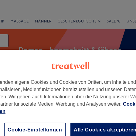
IK
MASSAGE
MÄNNER
GESCHENKGUTSCHEIN
SALE %
UNS
Damen - haarschnitt & föhnen
enden eigene Cookies und Cookies von Dritten, um Inhalte un
rheiten
Salons
Expressangebote
Bewertung
nalisieren, Medienfunktionen bereitzustellen und unseren Date
ren. Wir geben auch Informationen über die Nutzung unserer W
en in Leipzig
artner für soziale Medien, Werbung und Analysen weiter.
Cooki
ien
+
e Bruckner
30 Bewertungen
−
Cookie-Einstellungen
Alle Cookies akzeptiere
-Nordwest, Leipzig