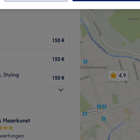
150 €
150 €
 Styling
4,9
150 €
s Haarkunst
wertungen