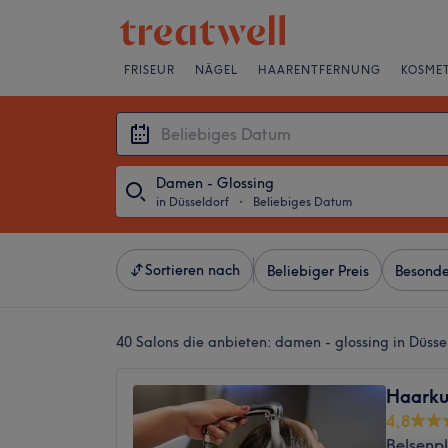
FRISEUR
NÄGEL
HAARENTFERNUNG
KOSMET
Damen - Glossing
in Düsseldorf
・
Beliebiges Datum
Sortieren nach
Beliebiger Preis
Besonde
40 Salons die anbieten:
damen - glossing in Düsse
Haarku
4,8
Belsenpl