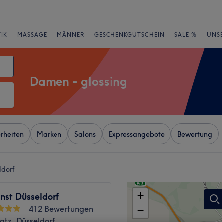
IK
MASSAGE
MÄNNER
GESCHENKGUTSCHEIN
SALE %
UNS
Damen - glossing
rheiten
Marken
Salons
Expressangebote
Bewertung
ldorf
+
nst Düsseldorf
412 Bewertungen
−
atz, Düsseldorf