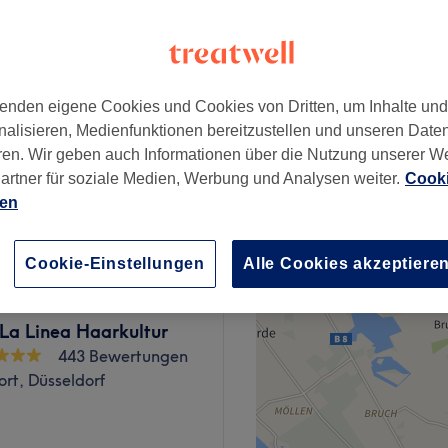
 Minute
enden eigene Cookies und Cookies von Dritten, um Inhalte un
ab
22,50 €
nalisieren, Medienfunktionen bereitzustellen und unseren Date
Spare bis zu 10%
ren. Wir geben auch Informationen über die Nutzung unserer W
artner für soziale Medien, Werbung und Analysen weiter.
Cooki
ab
36 €
ien
Spare bis zu 10%
Cookie-Einstellungen
Alle Cookies akzeptiere
a Linea Haarkultur
443 Bewertungen
rt, Düsseldorf