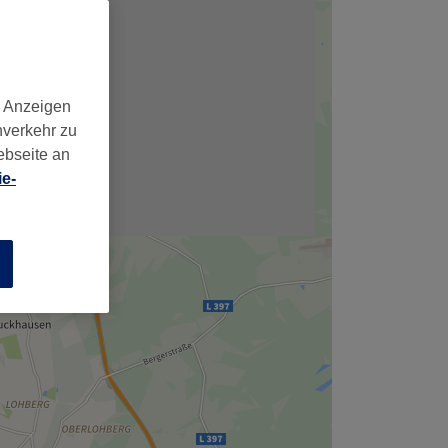
d Anzeigen
nverkehr zu
ebseite an
e-
n