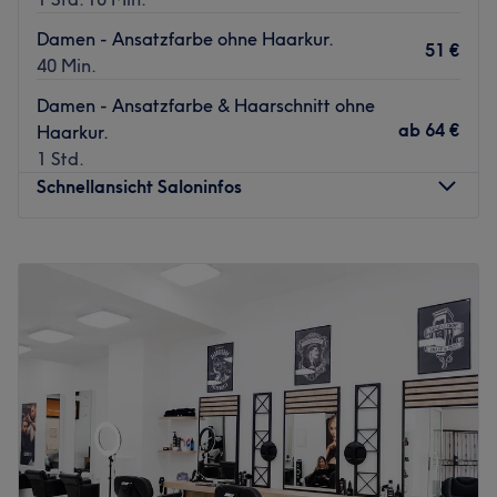
Damen - Ansatzfarbe ohne Haarkur.
51 €
40 Min.
Damen - Ansatzfarbe & Haarschnitt ohne
ab
64 €
Haarkur.
1 Std.
Schnellansicht Saloninfos
Montag
Geschlossen
Dienstag
11:00
–
18:30
Mittwoch
11:00
–
18:30
Donnerstag
11:00
–
18:30
Freitag
11:00
–
18:30
Samstag
10:00
–
14:00
Sonntag
Geschlossen
Einmal hier gewesen, willst du nie wieder jemand anders
an deine Haare lassen - Canas Hairstyling in Düsseldorf-