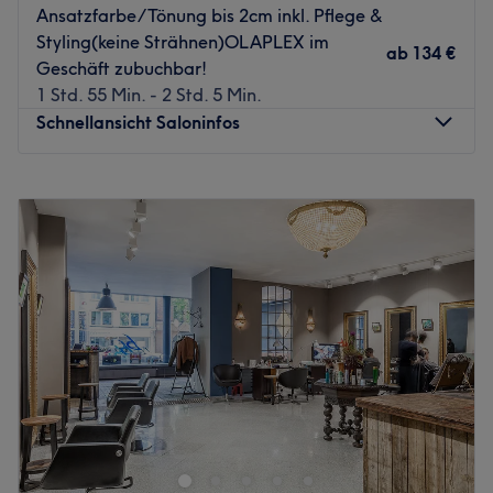
Ansatzfarbe/Tönung bis 2cm inkl. Pflege &
Was uns an dem Salon gefällt:
Styling(keine Strähnen)OLAPLEX im
ab
134 €
Atmosphäre: Super herzlich, familiär, hell.
Geschäft zubuchbar!
Expertise: Long Hair Expert, Brautstylings & Extensions.
1 Std. 55 Min. - 2 Std. 5 Min.
Produkte und Produktmarken: Hipertin.
Schnellansicht Saloninfos
Extras: Kostenlose Getränke & ein spezieller Fotoshooting
Service für besondere Anlässe.
Montag
Geschlossen
Zurück zur Salonansicht
Dienstag
09:00
–
18:00
Mittwoch
09:00
–
18:00
Donnerstag
10:00
–
19:00
Freitag
09:00
–
18:00
Samstag
09:00
–
16:00
Sonntag
Geschlossen
Liebe Kunden, all unsere buchbaren Pakete können nach
Aufwand, Haarlänge und Materialverbrauch abweichen.
Termine ausserhalb unserer Öffnungszeiten werden mit
einem Aufschlag abgerechnet.