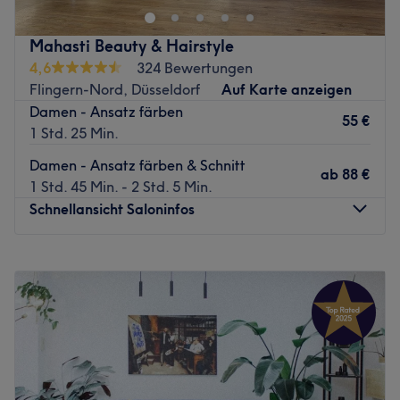
Pempelfort macht genau das! Ob jung oder alt, deine
Haut hat auch mal eine Auszeit verdient! Finde deinen
Mahasti Beauty & Hairstyle
Wunschtermin jetzt ganz einfach online oder per App
4,6
324 Bewertungen
über Treatwell und zeig deiner Haut, wie sehr du sie
Flingern-Nord, Düsseldorf
Auf Karte anzeigen
schätzt.
Damen - Ansatz färben
55 €
Zurück zur Salonansicht
1 Std. 25 Min.
Damen - Ansatz färben & Schnitt
ab
88 €
1 Std. 45 Min. - 2 Std. 5 Min.
Schnellansicht Saloninfos
Montag
Geschlossen
Dienstag
10:00
–
18:30
Mittwoch
10:00
–
18:30
Donnerstag
10:00
–
18:30
Freitag
10:00
–
18:30
Samstag
10:00
–
16:00
Sonntag
Geschlossen