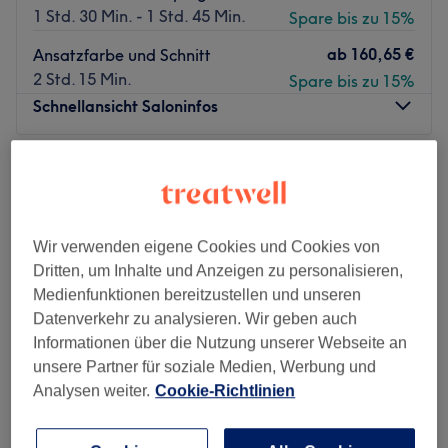
1 Std. 30 Min. - 1 Std. 45 Min.
Spare bis zu 15%
ab
160,65 €
Ansatzfarbe und Schnitt
2 Std. 15 Min.
Spare bis zu 15%
Schnellansicht Saloninfos
Montag
09:30
–
19:00
Dienstag
09:30
–
19:00
Mittwoch
09:30
–
19:00
Donnerstag
09:30
–
19:00
Wir verwenden eigene Cookies und Cookies von
Freitag
09:30
–
19:00
Dritten, um Inhalte und Anzeigen zu personalisieren,
Samstag
09:00
–
18:00
Medienfunktionen bereitzustellen und unseren
Sonntag
Geschlossen
Datenverkehr zu analysieren. Wir geben auch
Informationen über die Nutzung unserer Webseite an
Klare Linien, klassische Schnitte und eine entspannte
unsere Partner für soziale Medien, Werbung und
Wohlfühl-Atmosphäre erwarten Sie auf 180 m² des zentral
Analysen weiter.
Cookie-Richtlinien
gelegenen Salons Montagsfrei.
Die Kombination aus Professionalität, qualitativ