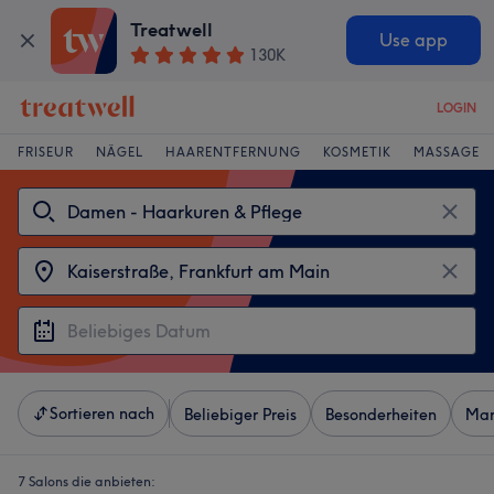
Treatwell
Use app
130K
LOGIN
FRISEUR
NÄGEL
HAARENTFERNUNG
KOSMETIK
MASSAGE
Sortieren nach
Beliebiger Preis
Besonderheiten
Mar
7 Salons die anbieten: