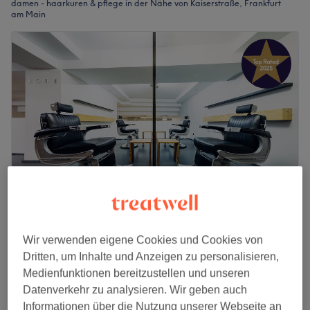
damen - haarkuren & pflege in der Nähe von Kaiserstraße, Frankfurt
am Main
MONTAGSFREI
Wir verwenden eigene Cookies und Cookies von
4,9
1363 Bewertungen
Dritten, um Inhalte und Anzeigen zu personalisieren,
Schillerstraße, Frankfurt am Main
Medienfunktionen bereitzustellen und unseren
Auf Karte anzeigen
Datenverkehr zu analysieren. Wir geben auch
Olaplex ( nur buchbar mit Föhnen /
Informationen über die Nutzung unserer Webseite an