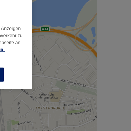
d Anzeigen
nverkehr zu
ebseite an
e-
n