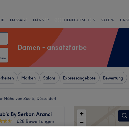
IK
MASSAGE
MÄNNER
GESCHENKGUTSCHEIN
SALE %
UNS
Damen - ansatzfarbe
atum
rheiten
Marken
Salons
Expressangebote
Bewertung
er Nähe von Zoo S, Düsseldorf
+
ub's By Serkan Aranci
628 Bewertungen
−
f, Düsseldorf