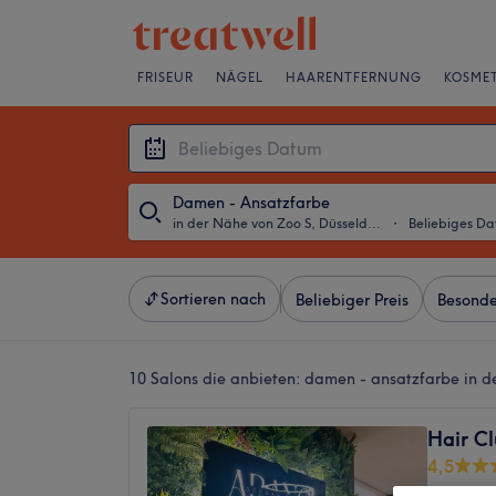
FRISEUR
NÄGEL
HAARENTFERNUNG
KOSMET
Damen - Ansatzfarbe
in der Nähe von Zoo S, Düsseldorf
・
Beliebiges D
Sortieren nach
Beliebiger Preis
Besonde
10 Salons die anbieten:
damen - ansatzfarbe in d
Hair Cl
4,5
Derendor