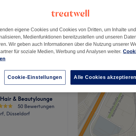
enden eigene Cookies und Cookies von Dritten, um Inhalte un
nalisieren, Medienfunktionen bereitzustellen und unseren Date
ab
45 €
ren. Wir geben auch Informationen über die Nutzung unserer W
artner für soziale Medien, Werbung und Analysen weiter.
Cooki
 & Föhnen
ab
87 €
ien
Cookie-Einstellungen
Alle Cookies akzeptiere
Hair & Beautylounge
50 Bewertungen
f, Düsseldorf