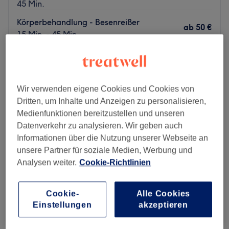
45 Min.
Körperbehandlung - Besenreißer
ab
50 €
15 Min. - 45 Min.
Schnellansicht Saloninfos
Montag
10:00
–
19:00
Dienstag
10:00
–
19:00
Wir verwenden eigene Cookies und Cookies von
Mittwoch
10:00
–
19:00
Dritten, um Inhalte und Anzeigen zu personalisieren,
Donnerstag
10:00
–
19:00
Medienfunktionen bereitzustellen und unseren
Freitag
10:00
–
19:00
Datenverkehr zu analysieren. Wir geben auch
Samstag
10:00
–
20:00
Informationen über die Nutzung unserer Webseite an
Sonntag
Geschlossen
unsere Partner für soziale Medien, Werbung und
Analysen weiter.
Cookie-Richtlinien
Muss man zum Schönsein wirklich leiden? Nicht bei
RivaDerma Frankfurt! Im Laserzentrum für Ästhetik in
Cookie-
Alle Cookies
Frankfurt am Main kannst du dir die lästigen Haare
Einstellungen
akzeptieren
dauerhaft entfernen lassen, und dabei völlig schmerzarm.
Mit der modernen Lasertechnologie des Alexandrit-/