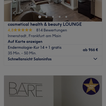
Zurück zur Salonansicht
Nur Barzahlung oder PayPal.
Terminabsagen bitte mindestens 24 Stunden vorher. Bei
kurzfristiger Absage oder Nichterscheinen berechnen
wir 50 % des Behandlungspreises.
cosmetical health & beauty LOUNGE
Zurück zur Salonansicht
4,8
814 Bewertungen
Innenstadt, Frankfurt am Main
Auf Karte anzeigen
Endermologie-Kur 14 + 1 gratis
ab
966 €
35 Min. - 50 Min.
Schnellansicht Saloninfos
Montag
10:00
–
20:00
Dienstag
09:00
–
20:00
Mittwoch
10:00
–
20:00
Donnerstag
10:00
–
20:00
Freitag
10:00
–
20:00
Samstag
10:00
–
18:00