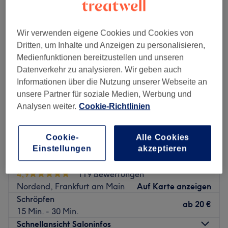
schröpfmassagen in der Nähe von Bornheim Mitte, Frankfurt am Main
Wir verwenden eigene Cookies und Cookies von
Dritten, um Inhalte und Anzeigen zu personalisieren,
Medienfunktionen bereitzustellen und unseren
Datenverkehr zu analysieren. Wir geben auch
Informationen über die Nutzung unserer Webseite an
unsere Partner für soziale Medien, Werbung und
Analysen weiter.
Cookie-Richtlinien
Cookie-
Alle Cookies
Einstellungen
akzeptieren
Massage Michal
4,9
119 Bewertungen
Nordend, Frankfurt am Main
Auf Karte anzeigen
Schröpfen
ab
20 €
15 Min. - 30 Min.
Schnellansicht Saloninfos