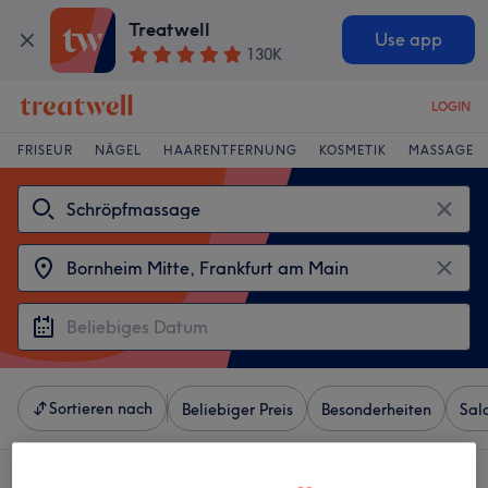
Treatwell
Use app
130K
LOGIN
FRISEUR
NÄGEL
HAARENTFERNUNG
KOSMETIK
MASSAGE
Sortieren nach
Beliebiger Preis
Besonderheiten
Sal
4 Salons die anbieten: