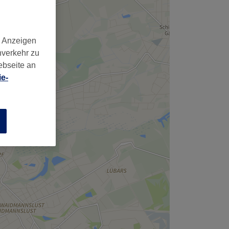
d Anzeigen
nverkehr zu
ebseite an
e-
n