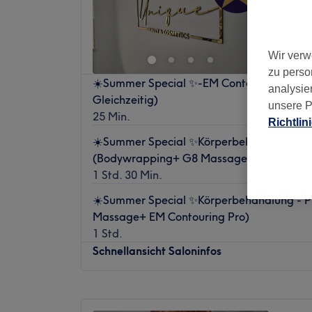
Wir verw
zu perso
☀️Summer Special ✨-EM Contouring Pro (Bi
analysie
Gleichzeitig)
unsere P
25 Min.
Richtlin
☀️Summer Special ✨Körperbehandlung - Del
(Bodywrapping+ G8 Massage+EM Contour
1 Std. 30 Min.
☀️Summer Special ✨Körperbehandlung - Pr
Massage+ EM Contouring Pro)
1 Std.
Schnellansicht Saloninfos
Montag
14:00
–
20:00
Dienstag
12:00
–
18:00