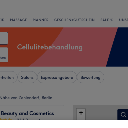
IK
MASSAGE
MÄNNER
GESCHENKGUTSCHEIN
SALE %
UNS
Cellulitebehandlung
atum
rheiten
Salons
Expressangebote
Bewertung
 Nähe von Zehlendorf, Berlin
+
 Beauty and Cosmetics
364 Bewertungen
−
, Berlin