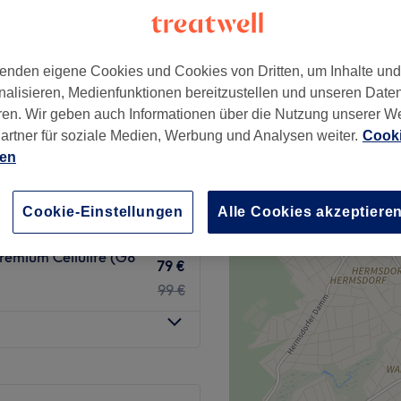
enden eigene Cookies und Cookies von Dritten, um Inhalte un
nalisieren, Medienfunktionen bereitzustellen und unseren Date
s zu 4 Areale
ren. Wir geben auch Informationen über die Nutzung unserer W
39 €
artner für soziale Medien, Werbung und Analysen weiter.
Cooki
79 €
ien
uxe Cellulite
119 €
ing Pro)
Cookie-Einstellungen
Alle Cookies akzeptiere
159 €
emium Cellulite (G8
79 €
99 €