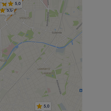
5,0
4,9
4,9
5,0
5,0