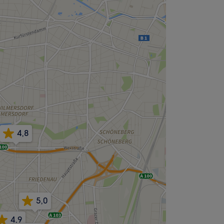
4,8
5,0
4,9