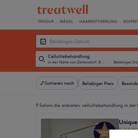
FRISEUR
NÄGEL
HAARENTFERNUNG
KOSMET
Cellulitebehandlung
in der Nähe von Zehlendorf, Berlin
・
Beliebiges D
Sortieren nach
Beliebiger Preis
Besonde
9 Salons die anbieten:
cellulitebehandlung in der
Unique
5,0
Lankwitz