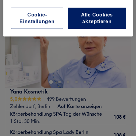
Cookie-
Alle Cookies
Einstellungen
akzeptieren
Yana Kosmetik
5,0
499 Bewertungen
Zehlendorf, Berlin
Auf Karte anzeigen
Körperbehandlung SPA Tag der Wünsche
108 €
1 Std. 30 Min.
Körperbehandlung Spa Lady Berlin
108 €