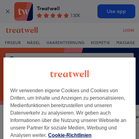
Treatwell
Use app
130K
LOGIN
FRISEUR
NÄGEL
HAARENTFERNUNG
KOSMETIK
MASSAGE
Wir verwenden eigene Cookies und Cookies von
Dritten, um Inhalte und Anzeigen zu personalisieren,
Medienfunktionen bereitzustellen und unseren
Datenverkehr zu analysieren. Wir geben auch
Sortieren nach
Besonderheiten
Salons
Expressange
Informationen über die Nutzung unserer Webseite an
unsere Partner für soziale Medien, Werbung und
Analysen weiter.
Cookie-Richtlinien
Ein Salon, der anbietet:
schlammbehandlungen in Zehlendorf, Berlin