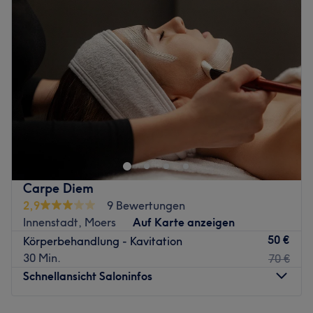
Mittwoch
10:00
–
19:00
Zurück zur Salonansicht
Donnerstag
10:00
–
19:00
Freitag
10:00
–
19:00
Samstag
10:00
–
19:00
Sonntag
Geschlossen
Düsseldorfer auf der Suche nach natürlicher Schönheit
durch Expertentechnik? Direkt in der Stadtmitte werden
suchende Düsseldorfer im Kosmetiksalon Secrets of Beauty
fündig und können sich bei einem persönlichen Termin
selbst überzeugen lassen. Den Wunschtermin einfach
Carpe Diem
online über Treatwell gebucht, steht der eigenen
2,9
9 Bewertungen
Schönheit nichts mehr im Weg.
Innenstadt, Moers
Auf Karte anzeigen
Angekommen erwartet einen hier ein faszinierendes
50 €
Körperbehandlung - Kavitation
Spektrum an Behandlungen: Apparative Anti-Aging
30 Min.
70 €
Methoden wie die Kriolypolyse, Radiofrequenz,
Schnellansicht Saloninfos
Ultraschall, IPL sowie Dioden Laser-Methodiken und
vieles mehr. So treffen hier neuste Technologien auf