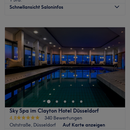
Schnellansicht Saloninfos
Montag
10:00
–
20:00
Dienstag
10:00
–
20:00
Mittwoch
10:00
–
20:00
Donnerstag
10:00
–
20:00
Freitag
10:00
–
20:00
Samstag
10:00
–
16:00
Sonntag
Geschlossen
Bei KRL.Skinart in Dortmund dreht sich alles um
strahlende Haut und echte Wohlfühlmomente. Das Studio
kombiniert moderne Beauty-Treatments mit einer
entspannten, stilvollen Atmosphäre, in der du den Alltag
hinter dir lassen kannst. Individuell abgestimmte
Sky Spa im Clayton Hotel Düsseldorf
Behandlungen sorgen für sichtbare Ergebnisse und einen
4,8
340 Bewertungen
natürlichen Glow – perfekt für deine persönliche Auszeit.
Oststraße, Düsseldorf
Auf Karte anzeigen