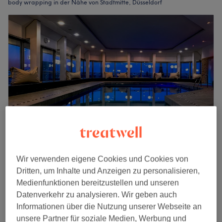
body wrapping in der Nähe von Stadtmitte, Düsseldorf
Sky Spa im Clayton Hotel Düsseldorf
Wir verwenden eigene Cookies und Cookies von
4,8
341 Bewertungen
Dritten, um Inhalte und Anzeigen zu personalisieren,
Oststraße, Düsseldorf
Auf Karte anzeigen
Medienfunktionen bereitzustellen und unseren
Body Wrapping
Datenverkehr zu analysieren. Wir geben auch
ab
39 €
1 Std.
Informationen über die Nutzung unserer Webseite an
Schnellansicht Saloninfos
unsere Partner für soziale Medien, Werbung und