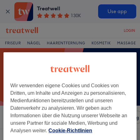
Treatwell
Use app
130K
LOGIN
FRISEUR
NÄGEL
HAARENTFERNUNG
KOSMETIK
MASSAGE
Wir verwenden eigene Cookies und Cookies von
Dritten, um Inhalte und Anzeigen zu personalisieren,
Medienfunktionen bereitzustellen und unseren
Datenverkehr zu analysieren. Wir geben auch
Informationen über die Nutzung unserer Webseite an
Sortieren nach
Salons
Expressangebote
Bewertung
unsere Partner für soziale Medien, Werbung und
Analysen weiter.
Cookie-Richtlinien