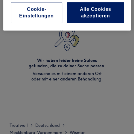
Cookie-
Alle Cookies
Einstellungen
akzeptieren
Wir haben leider keine Salons
gefunden, die zu deiner Suche passen.
Versuche es mit einem anderen Ort
oder mit einer anderen Behandlung.
Treatwell
Deutschland
>
>
Mecklenburg-Vorpommern
Wismar
>