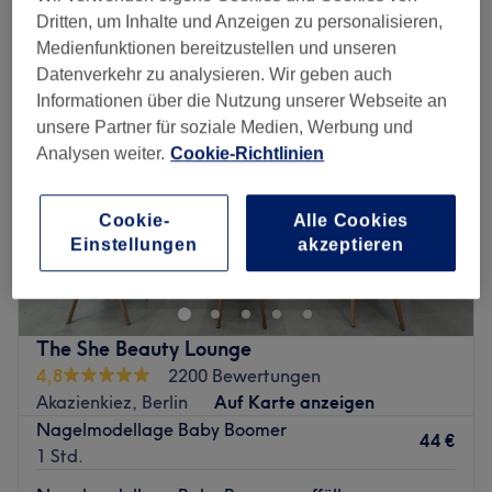
babyboomer maniküre in der Nähe von Bülowstraße, Berlin
Dritten, um Inhalte und Anzeigen zu personalisieren,
Medienfunktionen bereitzustellen und unseren
Datenverkehr zu analysieren. Wir geben auch
Informationen über die Nutzung unserer Webseite an
unsere Partner für soziale Medien, Werbung und
Analysen weiter.
Cookie-Richtlinien
Cookie-
Alle Cookies
Einstellungen
akzeptieren
The She Beauty Lounge
4,8
2200 Bewertungen
Akazienkiez, Berlin
Auf Karte anzeigen
Nagelmodellage Baby Boomer
44 €
1 Std.