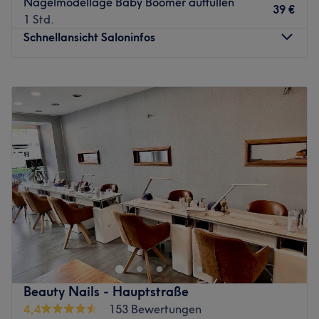
Nagelmodellage Baby Boomer auffüllen
39 €
1 Std.
Schnellansicht Saloninfos
Montag
10:00
–
19:30
Dienstag
10:00
–
19:30
Mittwoch
10:00
–
19:30
Donnerstag
10:00
–
19:30
Freitag
10:00
–
19:30
Samstag
10:00
–
16:30
Sonntag
Geschlossen
In Berlin-Schönerberg bietet dir der stilvoll eingerichtete
Salon The She Beauty Lounge alles, was du für deine
Schönheit brauchst. Egal ob Maniküre, Pediküre,
Nagelreparatur, Wimpernverlängerungen oder
Permanent Make-Up, hier kannst du dich entspannt
Beauty Nails - Hauptstraße
zurücklehnen und genießen!
4,4
153 Bewertungen