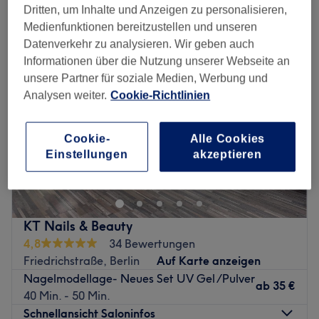
acrylmodellage in der Nähe von Bülowstraße, Berlin
Dritten, um Inhalte und Anzeigen zu personalisieren,
Medienfunktionen bereitzustellen und unseren
Datenverkehr zu analysieren. Wir geben auch
Informationen über die Nutzung unserer Webseite an
unsere Partner für soziale Medien, Werbung und
Analysen weiter.
Cookie-Richtlinien
Cookie-
Alle Cookies
Einstellungen
akzeptieren
KT Nails & Beauty
4,8
34 Bewertungen
Friedrichstraße, Berlin
Auf Karte anzeigen
Nagelmodellage- Neues Set UV Gel /Pulver
ab
35 €
40 Min. - 50 Min.
Schnellansicht Saloninfos