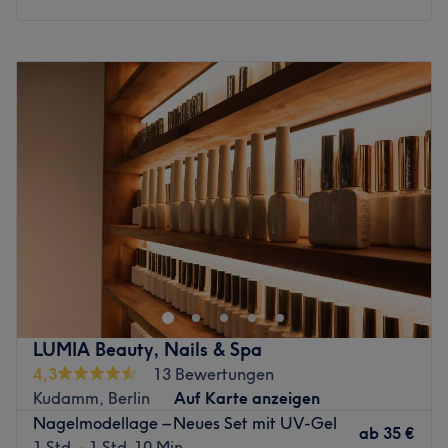
Montag
09:30
–
19:30
Dienstag
09:30
–
19:30
Mittwoch
09:30
–
19:30
Donnerstag
09:30
–
19:30
Freitag
09:30
–
19:30
Samstag
09:30
–
18:00
Sonntag
Geschlossen
Verleihe deinem Look das gewisse Etwas und genieße
eine Auszeit, die dich von Kopf bis Fuß strahlen lässt. Im
Studio KT Nails & Beauty hat das Team einen Ort
geschaffen, an dem filigrane Detailarbeit und moderne
Ästhetik aufeinandertreffen, um deine natürliche
LUMIA Beauty, Nails & Spa
Schönheit wirkungsvoll zu betonen. In einem eleganten
4,3
13 Bewertungen
und einladenden Ambiente erwartet dich eine
Kudamm, Berlin
Auf Karte anzeigen
Atmosphäre, die zum Verweilen einlädt, während Profis
Nagelmodellage – Neues Set mit UV-Gel
sich um deine individuelle Ausstrahlung kümmern. Ob du
ab
35 €
1 Std. - 1 Std. 10 Min.