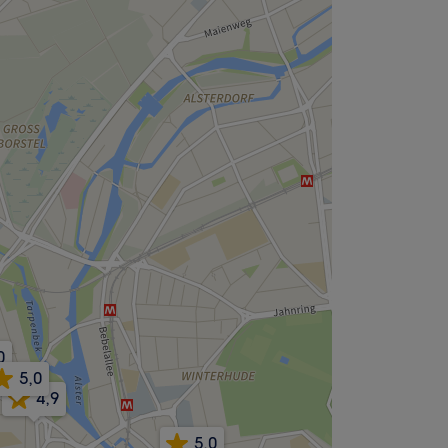
0
5,0
4,9
5,0