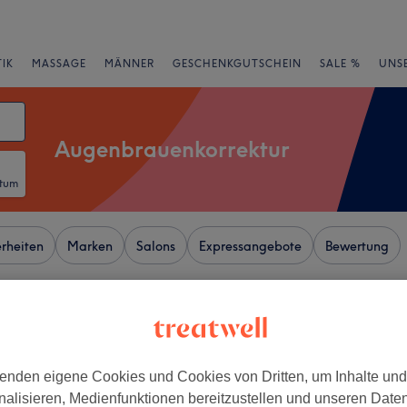
IK
MASSAGE
MÄNNER
GESCHENKGUTSCHEIN
SALE %
UNS
Augenbrauenkorrektur
atum
rheiten
Marken
Salons
Expressangebote
Bewertung
senstraße, Hamburg
+
ux Beauty & Spa
enden eigene Cookies und Cookies von Dritten, um Inhalte un
nalisieren, Medienfunktionen bereitzustellen und unseren Date
6 Bewertungen
−