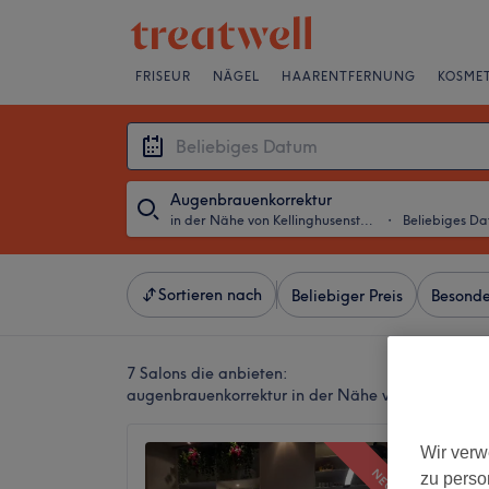
FRISEUR
NÄGEL
HAARENTFERNUNG
KOSMET
Augenbrauenkorrektur
in der Nähe von Kellinghusenstraße, Hamburg
・
Beliebiges D
Sortieren nach
Beliebiger Preis
Besonde
7 Salons die anbieten:
augenbrauenkorrektur in der Nähe von Kellinghu
Dermal
Wir verw
NEU
zu perso
5,0