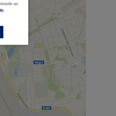
,
ebseite an
e-
n