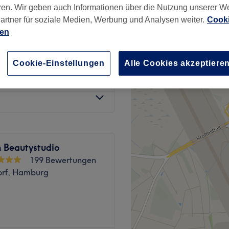
ren. Wir geben auch Informationen über die Nutzung unserer W
ude, Hamburg
artner für soziale Medien, Werbung und Analysen weiter.
Cooki
ien
Cookie-Einstellungen
Alle Cookies akzeptiere
45 €
49 €
Beautystudio
199 Bewertungen
rf, Hamburg
nst du dem Alltagsstress