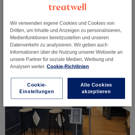
Gesichtsbehandlung - BB Glow
70 €
1 Std.
Wir verwenden eigene Cookies und Cookies von
Gesichtsbehandlung - Meso white
70 €
Dritten, um Inhalte und Anzeigen zu personalisieren,
1 Std.
Medienfunktionen bereitzustellen und unseren
Schnellansicht Saloninfos
Datenverkehr zu analysieren. Wir geben auch
Informationen über die Nutzung unserer Webseite an
Montag
Geschlossen
unsere Partner für soziale Medien, Werbung und
Dienstag
10:00
–
19:00
Analysen weiter.
Cookie-Richtlinien
Mittwoch
10:00
–
19:00
Donnerstag
10:00
–
19:00
Cookie-
Alle Cookies
Freitag
10:00
–
19:00
Einstellungen
akzeptieren
Samstag
10:00
–
17:00
Sonntag
Geschlossen
Vergiss das Hin- und Herfahren zwischen verschiedenen
Terminen – im Studio Sani Signature in Hamburg-
Eppendorf erwartet dich ein ganzheitliches Beauty-