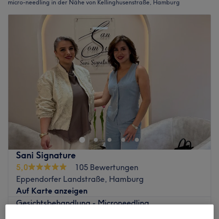
micro-needling in der Nähe von Kellinghusenstraße, Hamburg
Sani Signature
5,0
105 Bewertungen
Eppendorfer Landstraße, Hamburg
Auf Karte anzeigen
Gesichtsbehandlung - Microneedling
70 €
1 Std.