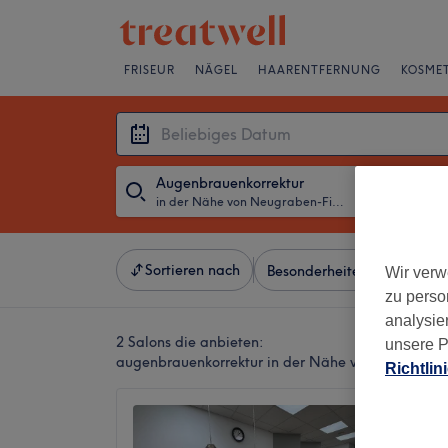
FRISEUR
NÄGEL
HAARENTFERNUNG
KOSMET
Augenbrauenkorrektur
in der Nähe von Neugraben-Fischbek, Hamburg
・
Beliebiges D
Sortieren nach
Besonderheiten
Salons
Wir verw
zu perso
analysie
2 Salons die anbieten:
unsere P
augenbrauenkorrektur in der Nähe von Neugrabe
Richtlin
Meiste
4,7