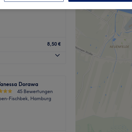
mstorf, Hamburg und
8,50 €
Vanessa Dorawa
45 Bewertungen
en-Fischbek, Hamburg
 Neu Wulmstorf
✂️