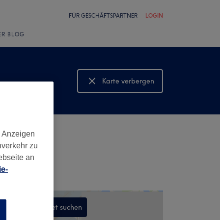
FÜR GESCHÄFTSPARTNER
LOGIN
ER BLOG
Karte verbergen
Karte anzeigen
d Anzeigen
nverkehr zu
ebseite an
e-
In diesem Gebiet suchen
n