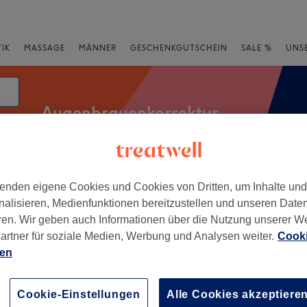
IK
MASSAGE
MÄNNER
GESCHENKGUTSCHEIN
SALE %
UNS
Augenbrauenkorrektur
atum
Expressangebote
Bewertung
enden eigene Cookies und Cookies von Dritten, um Inhalte un
nalisieren, Medienfunktionen bereitzustellen und unseren Date
ren. Wir geben auch Informationen über die Nutzung unserer W
artner für soziale Medien, Werbung und Analysen weiter.
Cooki
n-Fischbek, Hamburg
ien
+
rwerk Hair Salon
Cookie-Einstellungen
Alle Cookies akzeptiere
84 Bewertungen
−