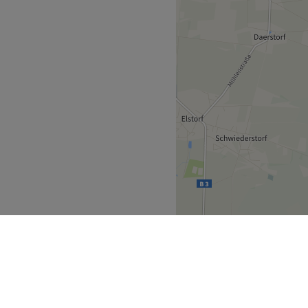
r optimale Pflege und
rrierefreier Zugang
rfahrung und durch die
Zurück zur Salonansicht
n richtigen Style, der
 zertifizierte
ranzösisch gesprochen.
n.
Zurück zur Salonansicht