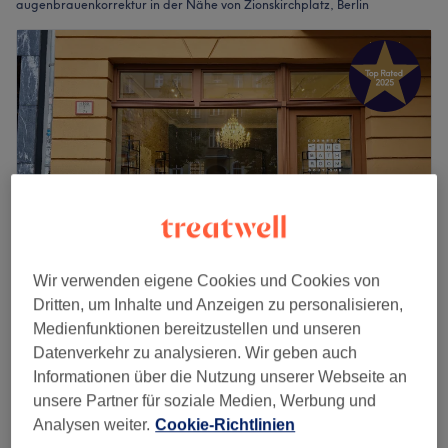
augenbrauenkorrektur in der Nähe von Zionskirchplatz, Berlin
Wir verwenden eigene Cookies und Cookies von
Dritten, um Inhalte und Anzeigen zu personalisieren,
The Bathroom Cosmetic Boutique
Medienfunktionen bereitzustellen und unseren
4,9
679 Bewertungen
Datenverkehr zu analysieren. Wir geben auch
Mitte, Berlin
Auf Karte anzeigen
Informationen über die Nutzung unserer Webseite an
Augenbrauenkorrektur
15 €
unsere Partner für soziale Medien, Werbung und
20 Min.
Analysen weiter.
Cookie-Richtlinien
Schnellansicht Saloninfos