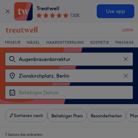
Treatwell
Use app
130K
LOGIN
FRISEUR
NÄGEL
HAARENTFERNUNG
KOSMETIK
MASSAGE
Sortieren nach
Beliebiger Preis
Besonderheiten
Mar
7 Salons die anbieten: