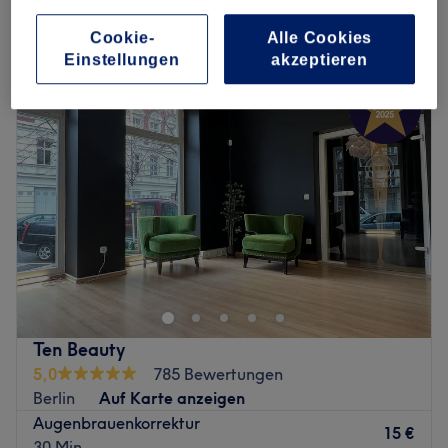
Cookie-
Alle Cookies
Montag
09:30
–
20:30
Einstellungen
akzeptieren
Dienstag
09:30
–
21:00
Mittwoch
09:30
–
21:00
Donnerstag
10:00
–
21:00
Freitag
09:30
–
20:00
Samstag
09:30
–
19:00
Sonntag
Geschlossen
Bei The Bathroom Cosmetic Boutique in Berlin-Mitte
findest du ausschließlich hochwertige Kosmetik, wie zum
Beispiel penibel ausgesuchte Nischenmarken, die bisher
nur Insidern bekannt waren und professionell
zusammengestellte Pflegelinien von weltweit vertretenen
Ten Beauty
Brands. Neben Wellness-Behandlungen, die auf deine
5,0
785 Bewertungen
Haut abgestimmt sind, gibt es hier auch alles, was dein
Berlin
Auf Karte anzeigen
Badezimmer zu einem Wohlfühlort macht im Angebot und
Augenbrauenkorrektur
du kannst während deiner Hautbehandlung
15 €
30 Min.