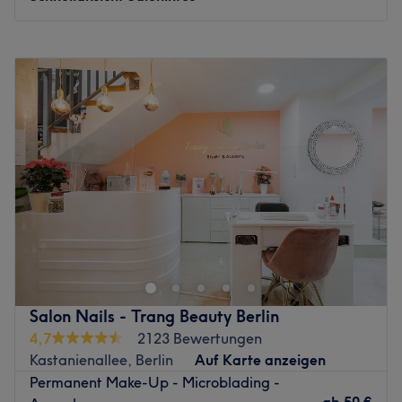
Montag
10:00
–
20:00
Dienstag
10:00
–
20:00
Mittwoch
10:00
–
20:00
Donnerstag
10:00
–
20:00
Freitag
10:00
–
20:00
Samstag
10:00
–
20:00
Sonntag
Geschlossen
Lass dir deine Schönheit von einer ganz besonderen Seite
zeigen! In der Berliner bc beauty lounge, in der
Knaackstraße 7 verstecken sich vielfältige Methoden und
Techniken für einen echten Wow-Moment im Spiegel. Mit
seinem Standpunkt im belebten Prenzlauer Berg kannst
Salon Nails - Trang Beauty Berlin
du deinen nächsten Cafébesuch mit einem Moment der
4,7
2123 Bewertungen
Verwöhnung kombinieren. Interesse geweckt? Dann
Kastanienallee, Berlin
Auf Karte anzeigen
komm vorbei und buch dir deinen persönlichen
Permanent Make-Up - Microblading -
Wunschtermin ganz einfach online oder per App mit