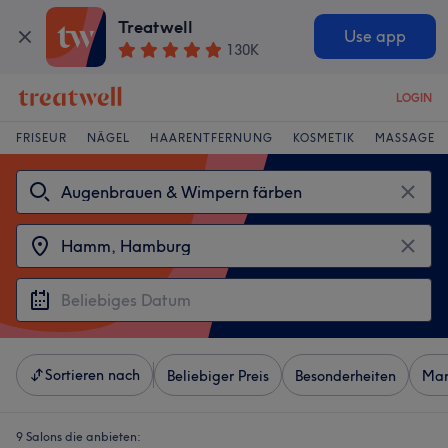
Treatwell
Use app
130K
LOGIN
FRISEUR
NÄGEL
HAARENTFERNUNG
KOSMETIK
MASSAGE
Sortieren nach
Beliebiger Preis
Besonderheiten
Mar
9 Salons die anbieten: