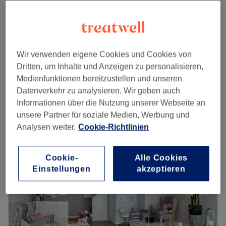
Augenbrauen färben (während
ab
8,55 €
einer Gesichtsbehandlung)
Spare bis zu 5%
5 Min.
Wir verwenden eigene Cookies und Cookies von
Wimpern färben (während einer
ab
8,55 €
Dritten, um Inhalte und Anzeigen zu personalisieren,
Gesichtsbehandlung)
Spare bis zu 5%
Medienfunktionen bereitzustellen und unseren
5 Min.
Datenverkehr zu analysieren. Wir geben auch
Schnellansicht Saloninfos
Informationen über die Nutzung unserer Webseite an
unsere Partner für soziale Medien, Werbung und
Montag
Geschlossen
Analysen weiter.
Cookie-Richtlinien
Dienstag
10:00
–
18:00
Mittwoch
11:00
–
19:00
Cookie-
Alle Cookies
Donnerstag
10:00
–
18:00
Einstellungen
akzeptieren
Freitag
11:00
–
19:00
Samstag
10:00
–
14:00
Sonntag
Geschlossen
Ghazaleh Motae, ehemalige Dozentin der HBK