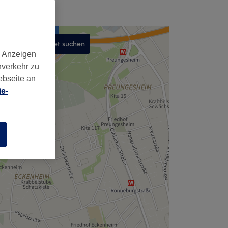
In diesem Gebiet suchen
d Anzeigen
,
nverkehr zu
ebseite an
e-
n