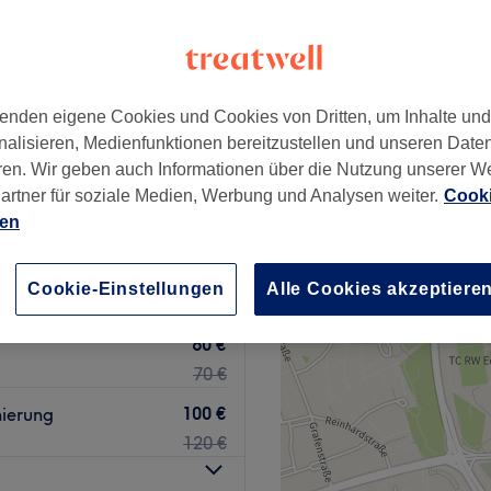
, Frankfurt am Main
+
 Beauty Studio
411 Bewertungen
−
enden eigene Cookies und Cookies von Dritten, um Inhalte un
hof, Frankfurt am Main
nalisieren, Medienfunktionen bereitzustellen und unseren Date
ren. Wir geben auch Informationen über die Nutzung unserer W
artner für soziale Medien, Werbung und Analysen weiter.
Cooki
ien
20 €
Cookie-Einstellungen
Alle Cookies akzeptiere
40 €
60 €
70 €
100 €
ierung
120 €