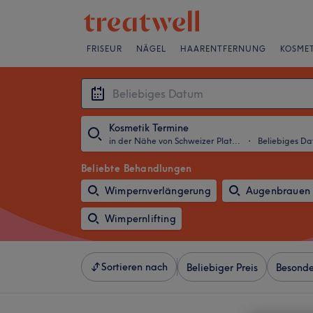
FRISEUR
NÄGEL
HAARENTFERNUNG
KOSMET
Kosmetik Termine
in der Nähe von Schweizer Platz, Frankfurt am Main
・
Beliebiges D
Beliebte Behandlungen
Wimpernverlängerung
Augenbrauen 
Wimpernlifting
Sortieren nach
Beliebiger Preis
Besonde