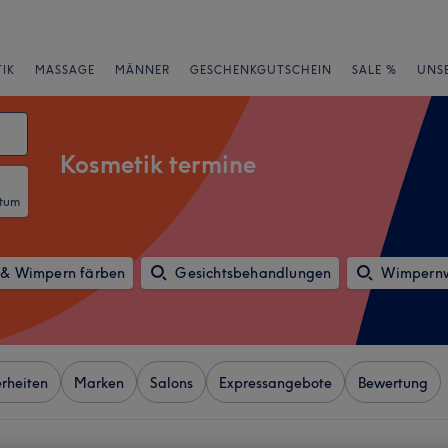
IK
MASSAGE
MÄNNER
GESCHENKGUTSCHEIN
SALE %
UNS
Kosmetik termine
atum
& Wimpern färben
Gesichtsbehandlungen
Wimpernw
rheiten
Marken
Salons
Expressangebote
Bewertung