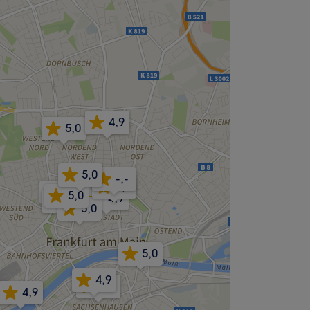
4,9
5,0
5,0
-,-
5,0
4,8
5,0
4,9
4,8
5,0
5,0
4,9
4,9
4,9