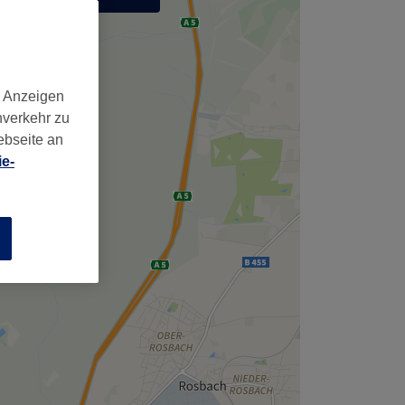
,
d Anzeigen
nverkehr zu
ebseite an
e-
n