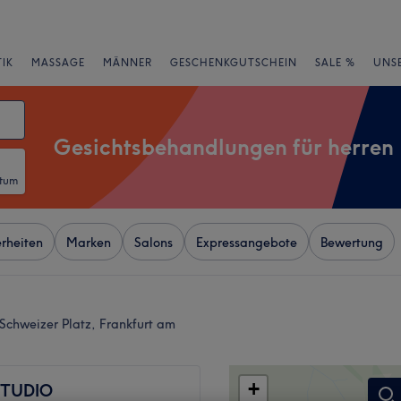
IK
MASSAGE
MÄNNER
GESCHENKGUTSCHEIN
SALE %
UNS
Gesichtsbehandlungen für herren
atum
rheiten
Marken
Salons
Expressangebote
Bewertung
Schweizer Platz, Frankfurt am
+
STUDIO