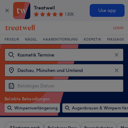
Treatwell
Use app
130K
LOGIN
FRISEUR
NÄGEL
HAARENTFERNUNG
KOSMETIK
MASSAGE
Beliebte Behandlungen
Wimpernverlängerung
Augenbrauen & Wimpern fä
Sortieren nach