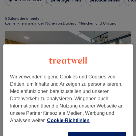
Beliebiger Preis
Besonderheiten
Mar
5 Salons die anbieten:
kosmetik termine in der Nähe von Dachau, München und Umland
Wir verwenden eigene Cookies und Cookies von
Dritten, um Inhalte und Anzeigen zu personalisieren,
Medienfunktionen bereitzustellen und unseren
Datenverkehr zu analysieren. Wir geben auch
Informationen über die Nutzung unserer Webseite an
unsere Partner für soziale Medien, Werbung und
MZ ORIENTAL BARBER&BEAUTY
Analysen weiter.
Cookie-Richtlinien
4,7
1589 Bewertungen
Karlsfeld, München und Umland