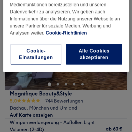
wimpernverlängerung in Dachau, München und Umland
Medienfunktionen bereitzustellen und unseren
Datenverkehr zu analysieren. Wir geben auch
Informationen über die Nutzung unserer Webseite an
unsere Partner für soziale Medien, Werbung und
Analysen weiter.
Cookie-Richtlinien
Cookie-
Alle Cookies
Einstellungen
akzeptieren
Magnifique Beauty&Style
5,0
744 Bewertungen
Dachau, München und Umland
Auf Karte anzeigen
Wimpernverlängerung - Auffüllen Light
ab
60 €
Volumen (2-4D)