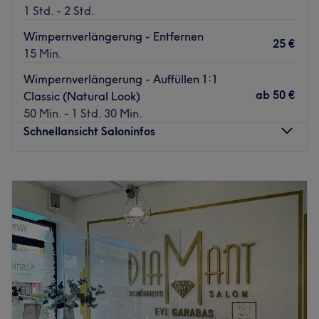
1 Std. - 2 Std.
Wimpernverlängerung - Entfernen
25 €
15 Min.
Wimpernverlängerung - Auffüllen 1:1
ab
50 €
Classic (Natural Look)
50 Min. - 1 Std. 30 Min.
Schnellansicht Saloninfos
Montag
10:00
–
19:00
Dienstag
10:00
–
19:00
Mittwoch
10:00
–
19:00
Donnerstag
10:00
–
19:00
Freitag
10:00
–
19:00
Samstag
Geschlossen
Sonntag
Geschlossen
Für Fans von wahrer Schönheit, mit dem richtigen Gespür