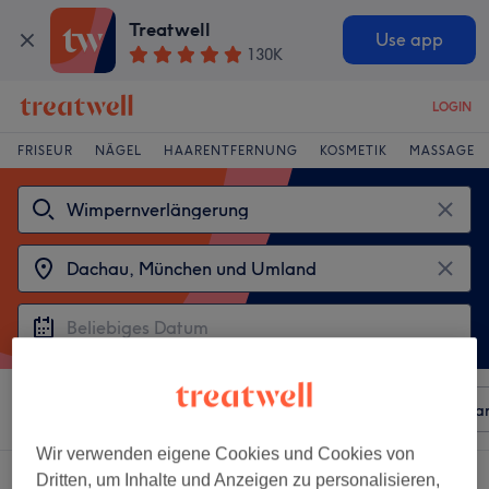
Treatwell
Use app
130K
LOGIN
FRISEUR
NÄGEL
HAARENTFERNUNG
KOSMETIK
MASSAGE
Sortieren nach
Beliebiger Preis
Besonderheiten
Mar
Wir verwenden eigene Cookies und Cookies von
2 Salons die anbieten:
Dritten, um Inhalte und Anzeigen zu personalisieren,