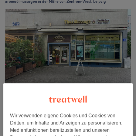
aromaölmassagen in der Nähe von Zentrum-West, Leipzig
Malda Center Thai - Massage
4,1
11 Bewertungen
Zentrum, Leipzig
Auf Karte anzeigen
Wir verwenden eigene Cookies und Cookies von
Nebenzeiten
Dritten, um Inhalte und Anzeigen zu personalisieren,
ab
58,50 €
Originale Thai-Öl Massage
Medienfunktionen bereitzustellen und unseren
1 Std. - 1 Std. 30 Min.
Spare bis zu 10%