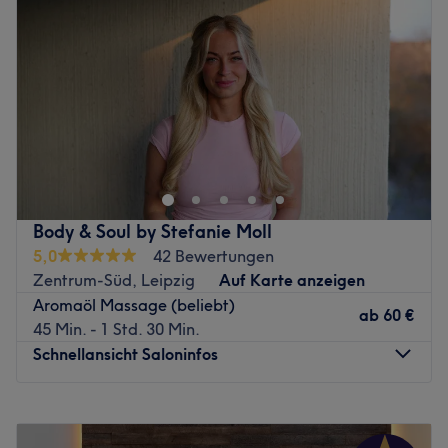
Donnerstag
08:00
–
20:00
Atmosphäre: Freundlich, sauber, professionell.
Freitag
08:00
–
20:00
Expertise: Nageldesign.
Samstag
08:00
–
20:00
Produkte und Produktmarken: Natürliche Inhaltsstoffe und
Sonntag
Geschlossen
Naturkosmetik.
Extras: Haustiere erlaubt, kinderfreundlich, kostenlose
Sie träumen von schönen Nägeln oder einer erholsamen
Getränke.
Massage? Die Schönmacherei in Leipzig ermöglicht Ihnen
Zurück zur Salonansicht
Ihr Wohlbefinden zu steigern. Mit professioneller Pflege
und hochwertigen Produkten erstrahlen Ihre Nägel in
neuem Glanz. Neben der klassischen Nagelpflege finden
Body & Soul by Stefanie Moll
Sie in der Schönmacherei aber auch zahlreiche Beauty
5,0
42 Bewertungen
Treatments wie zum Beispiel die Wimpern-
Zentrum-Süd, Leipzig
Auf Karte anzeigen
Verlängerungen für einen unwiderstehlichen
Aromaöl Massage (beliebt)
Augenaufschlag oder Microblading für dauerhaft schöne
ab
60 €
45 Min. - 1 Std. 30 Min.
Augenbrauen dank präziser Härchenzeichnung. Das
Schnellansicht Saloninfos
professionelle Team verfügt über langjährige Erfahrung
und berät jeden Kunden individuell und typgerecht.
Montag
06:30
–
22:00
Lassen Sie sich verschönern und buchen Sie noch heute
Dienstag
06:30
–
22:00
Ihren persönlichen Beauty-Termin!