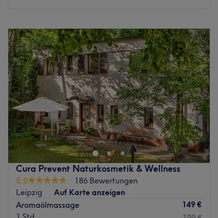
Überzeug dich einfach selbst!
Montag
10:00
–
19:00
Barzahlung oder EC-Karte.
Dienstag
Geschlossen
Zurück zur Salonansicht
Mittwoch
10:00
–
19:00
Donnerstag
10:00
–
19:00
Freitag
10:00
–
15:00
Samstag
Geschlossen
Sonntag
Geschlossen
In dem vielseitig aufgestellten Beautystudio Entspannung
und Harmonie in Leipzig Wiederitzsch erwartet Sie pure
Erholung. Im Gerstenweg 5 können Sie sich von dem
Alltagstress erholen und neue Energie tanken. Ich, Evelin
Heitmann, gehe auf individuelle Wünsche und
Cura Prevent Naturkosmetik & Wellness
Bedürfnisse ein.
5,0
186 Bewertungen
Ob Pflege- oder Intensivkosmetik, Browstyling,
Leipzig
Auf Karte anzeigen
Wimpernlifting und Wimpernverlängerung, Massage zur
149 €
Aromaölmassage
Entspannung, mit Aromaöl- oder Hot Stone Massage -
1 Std.
199 €