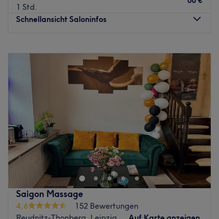
60 €
1 Std.
Schnellansicht Saloninfos
Montag
10:00
–
18:00
Dienstag
10:00
–
18:00
Mittwoch
10:00
–
18:00
Donnerstag
10:00
–
18:00
Freitag
10:00
–
18:00
Samstag
10:00
–
18:00
Sonntag
Geschlossen
Das Metta Institut in Leipzig, Zentrum-Süd bietet ein
vielfältiges Angebot an professionellen Behandlungen,
darunter traditionelle Thai-Massagen, Fußpflege und
Kosmetik. Mit über 12 Jahren Erfahrung legt das Institut
großen Wert auf Qualität, Entspannung und Pflege. Die
Saigon Massage
Behandlungen werden mit hochwertigen Produkten
4,6
152 Bewertungen
renommierter thailändischer Hersteller durchgeführt, um
Reudnitz-Thonberg, Leipzig
Auf Karte anzeigen