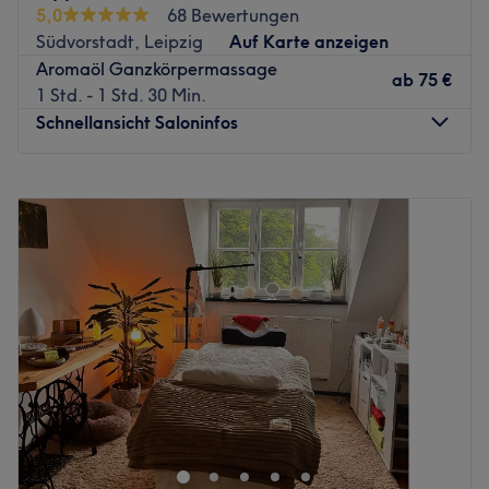
Zurück zur Salonansicht
5,0
68 Bewertungen
Südvorstadt, Leipzig
Auf Karte anzeigen
Aromaöl Ganzkörpermassage
ab
75 €
1 Std. - 1 Std. 30 Min.
Schnellansicht Saloninfos
Montag
11:00
–
19:00
Dienstag
11:00
–
19:00
Mittwoch
11:00
–
19:00
Donnerstag
11:00
–
19:00
Freitag
11:00
–
19:00
Samstag
12:00
–
18:00
Sonntag
Geschlossen
In der Universellen Gesundheit Massagepraxis Lippold in
Leipzig-Südvorstadt erwartet dich ein Ort der
Entspannung und Regeneration. Hier findest du
ganzheitliche Massagen, Wellnessbehandlungen und