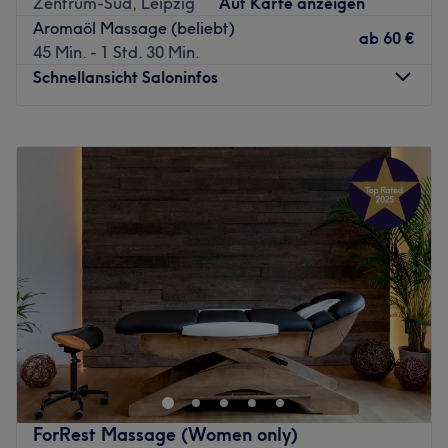
Zentrum-Süd, Leipzig
Auf Karte anzeigen
Verlängerungen für einen unwiderstehlichen
Aromaöl Massage (beliebt)
Augenaufschlag oder Microblading für dauerhaft schöne
ab
60 €
45 Min. - 1 Std. 30 Min.
Augenbrauen dank präziser Härchenzeichnung. Das
Schnellansicht Saloninfos
professionelle Team verfügt über langjährige Erfahrung
und berät jeden Kunden individuell und typgerecht.
Montag
06:30
–
22:00
Lassen Sie sich verschönern und buchen Sie noch heute
Dienstag
06:30
–
22:00
Ihren persönlichen Beauty-Termin!
Mittwoch
06:30
–
22:00
Zurück zur Salonansicht
Donnerstag
06:30
–
22:00
Freitag
06:30
–
22:00
Samstag
06:30
–
22:00
Sonntag
06:30
–
22:00
Zeit für dich. Zeit zum Loslassen.
Bei Body & Soul by Stefanie Moll erwarten dich
individuelle Massagen in stilvoller und ruhiger
Atmosphäre, mit viel Zeit, Aufmerksamkeit und einem
feinen Gespür für das, was dein Körper gerade braucht.
ForRest Massage (Women only)
Ob tiefe Entspannung, Regeneration oder die gezielte