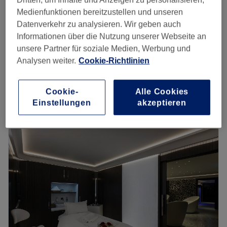
99 €
30 Min.
Medienfunktionen bereitzustellen und unseren
Datenverkehr zu analysieren. Wir geben auch
Nasolabialfalte
119 €
Informationen über die Nutzung unserer Webseite an
30 Min.
unsere Partner für soziale Medien, Werbung und
Liquid Gold Bio Revitalizer - PRX 33 -
Analysen weiter.
Cookie-Richtlinien
ab
129 €
Biorevitalisierung
1 Std.
Cookie-
Alle Cookies
Schnellansicht Saloninfos
Einstellungen
akzeptieren
Montag
08:30
–
19:00
Dienstag
08:30
–
19:00
Mittwoch
08:30
–
19:00
Donnerstag
08:30
–
19:00
Freitag
08:30
–
21:00
Samstag
07:00
–
10:30
Sonntag
Geschlossen
Die PhiAcademy Frankfurt von der zertifizierten