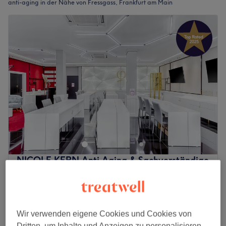
anti-aging in der Nähe von Fressgass, Frankfurt am Main
NICOLE KERN Anti Aging & Sachverständige
f. PMU & Entfernung, Microblading
4,9
205 Bewertungen
Innenstadt, Frankfurt am Main
Auf Karte anzeigen
Wir verwenden eigene Cookies und Cookies von
Krähenfüsse - äussere Augenfältchen
Dritten, um Inhalte und Anzeigen zu personalisieren,