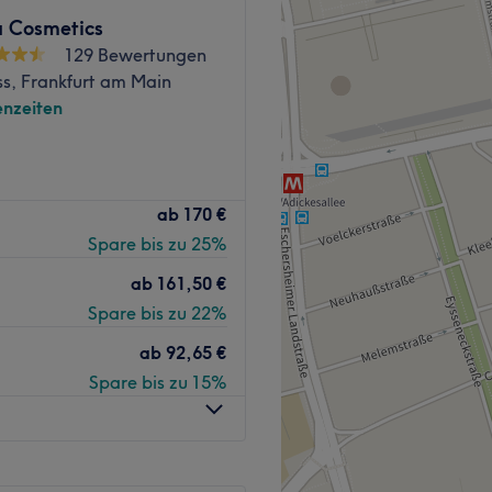
 Cosmetics
129 Bewertungen
ss, Frankfurt am Main
nzeiten
Nicht bei RivaDerma
ab
170 €
 Frankfurt am Main kannst du
Spare bis zu 25%
 lassen, und dabei völlig
logie des Alexandrit-/
ab
161,50 €
den von dir ausgewählten
Spare bis zu 22%
 mittels Laser oder auch
ich, dich für immer haarfrei
ab
92,65 €
ch auf babyweiche Haut.
Spare bis zu 15%
nheimer Tor befindet sich