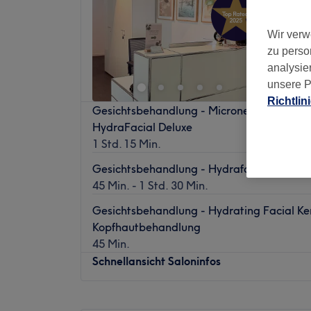
5,0
Schiller
Wir verw
zu perso
analysie
unsere P
Richtlin
Gesichtsbehandlung - Microneedling Gesic
HydraFacial Deluxe
1 Std. 15 Min.
Gesichtsbehandlung - Hydrafacial
45 Min. - 1 Std. 30 Min.
Gesichtsbehandlung - Hydrating Facial Ke
Kopfhautbehandlung
45 Min.
Schnellansicht Saloninfos
Montag
10:00
–
19:00