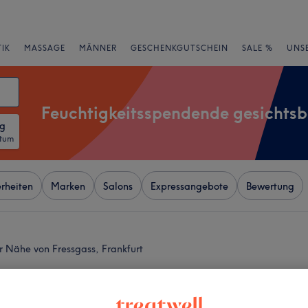
IK
MASSAGE
MÄNNER
GESCHENKGUTSCHEIN
SALE %
UNS
Feuchtigkeitsspendende gesichts
ng
atum
rheiten
Marken
Salons
Expressangebote
Bewertung
r Nähe von Fressgass, Frankfurt
+
rma Frankfurt