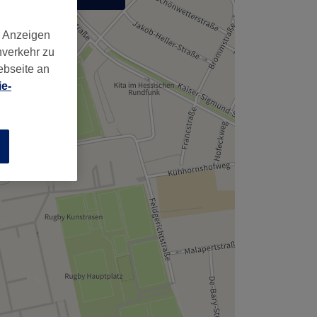
,
d Anzeigen
nverkehr zu
ebseite an
e-
n