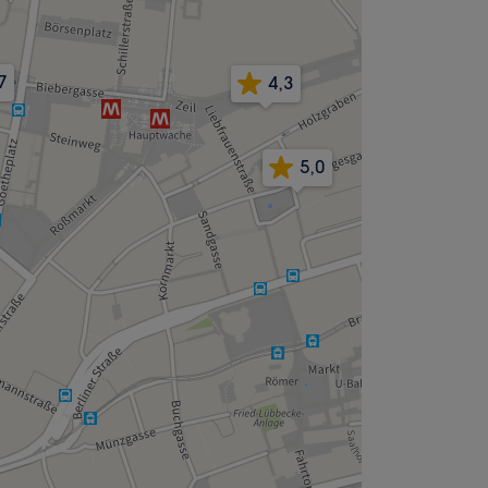
7
4,3
5,0