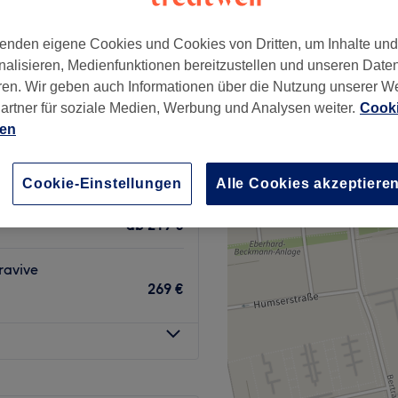
202 Bewertungen
−
straße, Frankfurt am Main
enden eigene Cookies und Cookies von Dritten, um Inhalte un
nalisieren, Medienfunktionen bereitzustellen und unseren Date
ren. Wir geben auch Informationen über die Nutzung unserer W
artner für soziale Medien, Werbung und Analysen weiter.
Cooki
ien
ht, Hals &
299 €
349 €
Cookie-Einstellungen
Alle Cookies akzeptiere
ab
219 €
ravive
269 €